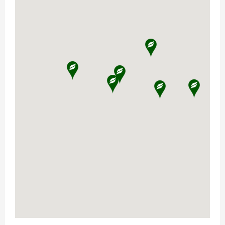
tirdzniecības un servisa centrs
Valmierā
Mūrmuižas iela 5
LV-4201
Valmiera
66118558
Rādīt ceļu
Baltic Agro Machinery
tirdzniecības un servisa centrs
Jēkabpilī
Asniņi, Krustpils pag.,
LV-5204
Jēkabpils novads
66118558
Rādīt ceļu