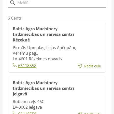
6
Centri
Baltic Agro Machinery
tirdzniecības un servisa centrs
Rēzeknē
Pirmās Upmalas, Lejas Ančupāni,
Vērēmu pag.,
LV-4601
Rēzeknes novads
66118558
Rādīt ceļu
Baltic Agro Machinery
tirdzniecības un servisa centrs
Jelgavā
Rubeņu ceļš 46C
LV-3002
Jelgava