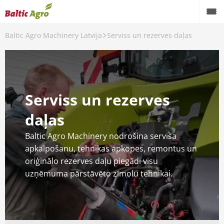
Baltic Agro Machinery Latvija
Serviss un rezerves daļas
Lauksaimniecības tehnika
Celtniecības tehnika
Meža tehnika
Serviss un rezerves
Lietota tehnika
daļas
Serviss un rezerves daļas
Baltic Agro Machinery nodrošina servisa
apkalpošanu, tehnikas apkopes, remontus un
AKCIJAS
oriģinālo rezerves daļu piegādi visu
uzņēmuma pārstāvēto zīmolu tehnikai.
JAUNUMI
Kontakti
Karjera