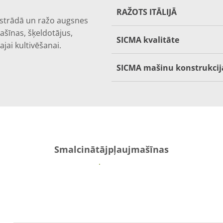
RAŽOTS ITĀLIJĀ
izstrādā un ražo augsnes
ašīnas, šķeldotājus,
SICMA kvalitāte
jai kultivēšanai.
SICMA mašinu konstrukcij
Smalcinātājpļaujmašīnas
Vairāk