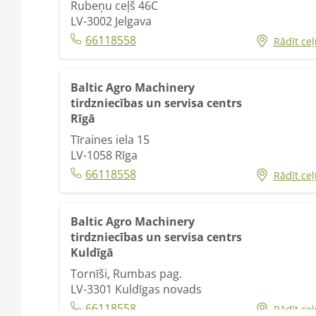
Rubeņu ceļš 46C
LV-3002
Jelgava
66118558
Rādīt ceļ
Baltic Agro Machinery
tirdzniecības un servisa centrs
Rīgā
Tīraines iela 15
LV-1058
Rīga
66118558
Rādīt ceļ
Baltic Agro Machinery
tirdzniecības un servisa centrs
Kuldīgā
Tornīši, Rumbas pag.
LV-3301
Kuldīgas novads
66118558
Rādīt ceļ