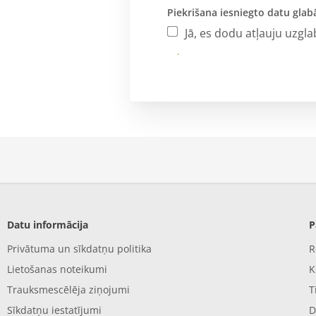
Piekrišana iesniegto datu glab
Jā, es dodu atļauju uzgl
Iesniegt
Datu informācija
P
Privātuma un sīkdatņu politika
R
Lietošanas noteikumi
K
Trauksmescēlēja ziņojumi
T
Sīkdatņu iestatījumi
D