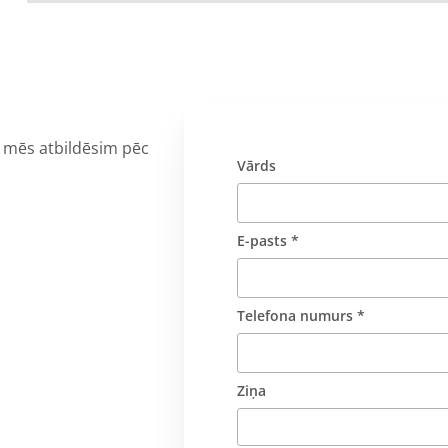
n mēs atbildēsim pēc
Vārds
u
E-pasts *
Telefona numurs *
u
Ziņa