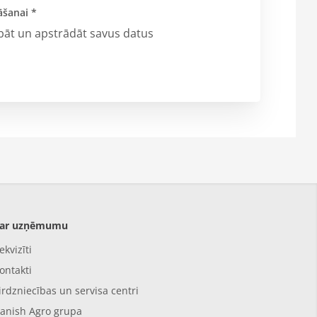
āšanai *
abāt un apstrādāt savus datus
ar uzņēmumu
ekvizīti
ontakti
irdzniecības un servisa centri
anish Agro grupa