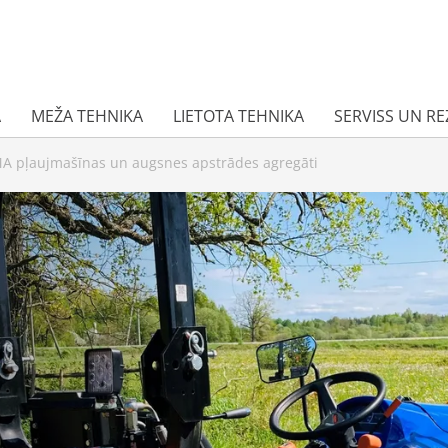
A
MEŽA TEHNIKA
LIETOTA TEHNIKA
SERVISS UN R
A pļaujmašīnas un augsnes apstrādes agregāti