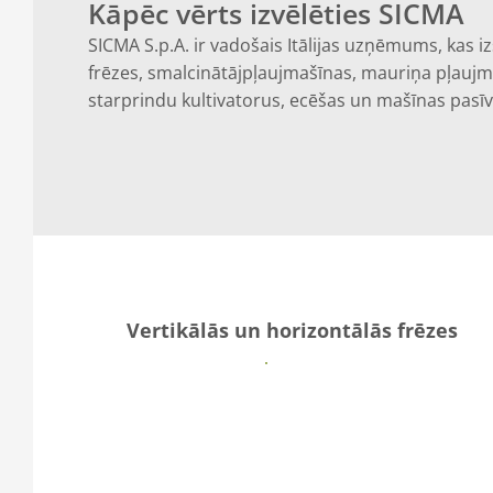
Kāpēc vērts izvēlēties SICMA
SICMA S.p.A. ir vadošais Itālijas uzņēmums, kas 
frēzes, smalcinātājpļaujmašīnas, mauriņa pļaujm
starprindu kultivatorus, ecēšas un mašīnas pasīva
Vertikālās un horizontālās frēzes
Vairāk