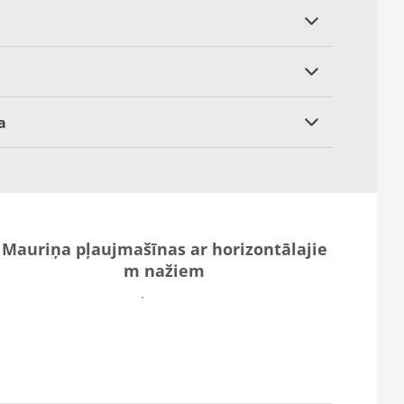
a
Mauriņa pļaujmašīnas ar horizontālajie
m nažiem
Vairāk