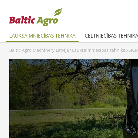
LAUKSAIMNIECĪBAS TEHNIKA
CELTNIECĪBAS TEHNIK
Baltic Agro Machinery Latvija
Lauksaimniecības tehnika
SICM