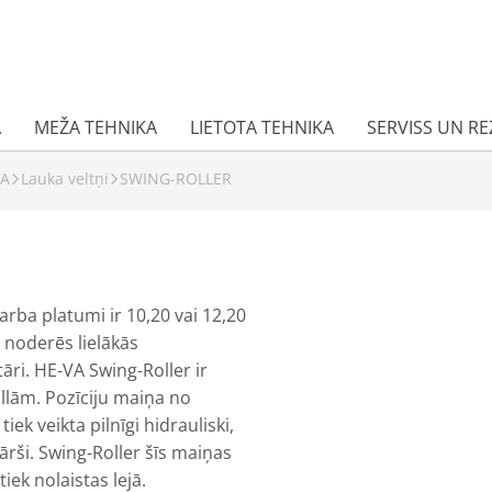
A
MEŽA TEHNIKA
LIETOTA TEHNIKA
SERVISS UN R
VA
Lauka veltņi
SWING-ROLLER
darba platumi ir 10,20 vai 12,20
i noderēs lielākās
āri. HE-VA Swing-Roller ir
ollām. Pozīciju maiņa no
iek veikta pilnīgi hidrauliski,
kārši. Swing-Roller šīs maiņas
tiek nolaistas lejā.