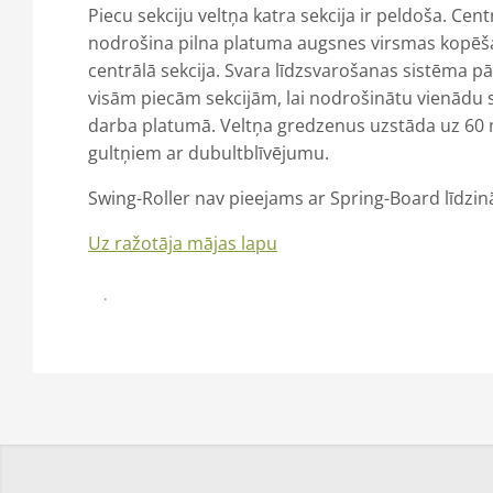
Piecu sekciju veltņa katra sekcija ir peldoša. Cen
nodrošina pilna platuma augsnes virsmas kopēšan
centrālā sekcija. Svara līdzsvarošanas sistēma p
visām piecām sekcijām, lai nodrošinātu vienādu 
darba platumā. Veltņa gredzenus uzstāda uz 60 
gultņiem ar dubultblīvējumu.
Swing-Roller nav pieejams ar Spring-Board līdzin
Uz ražotāja mājas lapu
Brošūra