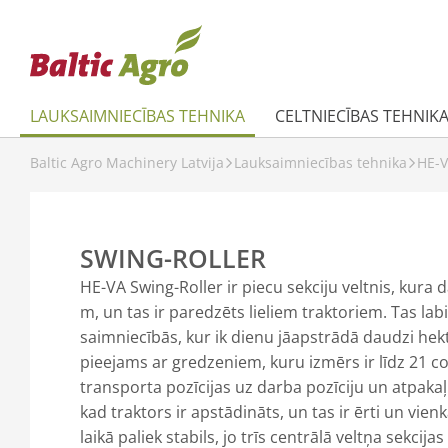
LAUKSAIMNIECĪBAS TEHNIKA
CELTNIECĪBAS TEHNIK
Baltic Agro Machinery Latvija
Lauksaimniecības tehnika
HE-
SWING-ROLLER
HE-VA Swing-Roller ir piecu sekciju veltnis, kura 
m, un tas ir paredzēts lieliem traktoriem. Tas lab
saimniecībās, kur ik dienu jāapstrādā daudzi hekt
pieejams ar gredzeniem, kuru izmērs ir līdz 21 c
transporta pozīcijas uz darba pozīciju un atpakaļ t
kad traktors ir apstādināts, un tas ir ērti un vien
laikā paliek stabils, jo trīs centrālā veltņa sekcijas 