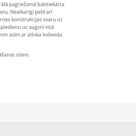
trālā pagriežamā balstiekārta
u. Neatkarīgi peld arī
ārnes konstrukcijas svaru uz
spiedienu uz augsni visā
mm asīm ar atloka lodveida
āšanas stieni.