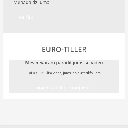
vienādā dziļumā
Vairāk
EURO-TILLER
Mēs nevaram parādīt jums šo video
Lai piekļūtu šim video, jums jāpiekrīt sīkfailiem
Atvērt sīkfailu iestatījumus