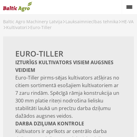
Baltic Agro Machinery Latvija
Lauksaimniecības tehnika
HE-VA
Kultivatori
Euro-Tiller
EURO-TILLER
IZTURĪGS KULTIVATORS VISIEM AUGSNES
VEIDIEM
Euro-Tiller pirms-sējas kultivators atšķiras no
citiem sortimentā esošajiem kultivatoriem ar
7 zaru rindām. Spēcīgā rāmja konstrukcija un
300 mm platie riteņi nodrošina lielisku
stabilitāti laukā un precīzu darba dziļumu
dažādos augsnes veidos.
DARBA DZIĻUMA KONTROLE
Kultivators ir aprīkots ar centrālo darba