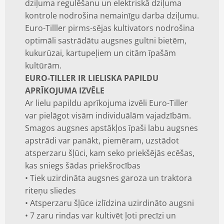
dziļuma regulēšanu un elektriskā dziļuma
kontrole nodrošina nemainīgu darba dziļumu.
Euro-Tilller pirms-sējas kultivators nodrošina
optimāli sastrādātu augsnes gultni bietēm,
kukurūzai, kartupeļiem un citām īpašām
kultūrām.
EURO-TILLER IR LIELISKA PAPILDU
APRĪKOJUMA IZVĒLE
Ar lielu papildu aprīkojuma izvēli Euro-Tiller
var pielāgot visām individuālām vajadzībām.
Smagos augsnes apstākļos īpaši labu augsnes
apstrādi var panākt, piemēram, uzstādot
atsperzaru šļūci, kam seko priekšējās ecēšas,
kas sniegs šādas priekšrocības
• Tiek uzirdināta augsnes garoza un traktora
riteņu sliedes
• Atsperzaru šļūce izlīdzina uzirdināto augsni
• 7 zaru rindas var kultivēt ļoti precīzi un