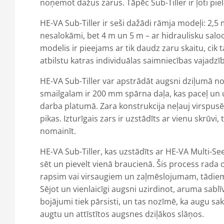
noņemot dažus zarus. Tāpēc Sub-Tiller ir ļoti piel
HE-VA Sub-Tiller ir seši dažādi rāmja modeļi: 2,5 m
nesalokāmi, bet 4 m un 5 m – ar hidraulisku saloc
modelis ir pieejams ar tik daudz zaru skaitu, cik t
atbilstu katras individuālas saimniecības vajadzī
HE-VA Sub-Tiller var apstrādāt augsni dziļumā n
smailgalam ir 200 mm spārna daļa, kas paceļ un u
darba platumā. Zara konstrukcija neļauj virspu
pikas. Izturīgais zars ir uzstādīts ar vienu skrūvi, 
nomainīt.
HE-VA Sub-Tiller, kas uzstādīts ar HE-VA Multi-Se
sēt un pievelt vienā braucienā. Šis process rada
rapsim vai virsaugiem un zaļmēslojumam, tādiem k
Sējot un vienlaicīgi augsni uzirdinot, aruma sablīv
bojājumi tiek pārsisti, un tas nozīmē, ka augu sakn
augtu un attīstītos augsnes dziļākos slāņos.