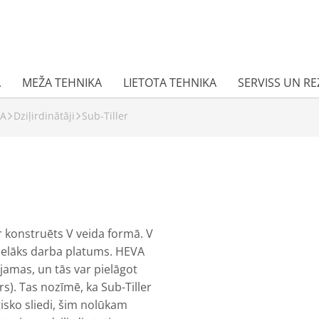
A
MEŽA TEHNIKA
LIETOTA TEHNIKA
SERVISS UN R
VA
Dziļirdinātāji
Sub-Tiller
ir konstruēts V veida formā. V
lielāks darba platums. HEVA
ējamas, un tās var pielāgot
rs). Tas nozīmē, ka Sub-Tiller
ģisko sliedi, šim nolūkam