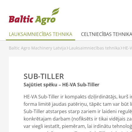
LAUKSAIMNIECĪBAS TEHNIKA
CELTNIECĪBAS TEHNIK
Baltic Agro Machinery Latvija
Lauksaimniecības tehnika
HE-
SUB-TILLER
Sajūtiet spēku – HE-VA Sub-Tiller
HE-VA Sub-Tiller ir kompakts dziļirdinātājs, kurš 
forma limitē jaudas patēriņu, tāpēc tam var būt 
Sub-Tiller atstarpes starp zariem ir laideni regul
konkrētajam darbam (nofiksēts ir tikai vidējais za
var viegli iestatīt, piemēram, lai irdinātu tehnolo