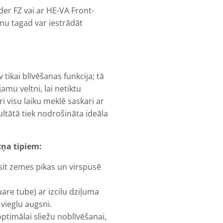
der FZ vai ar HE-VA Front-
mu tagad var iestrādāt
tikai blīvēšanas funkcija; tā
amu veltni, lai netiktu
i visu laiku meklē saskari ar
zultātā tiek nodrošināta ideāla
tņa tipiem:
rsit zemes pikas un virspusē
re tube) ar izcilu dziļuma
ā vieglu augsni.
ptimālai sliežu noblīvēšanai,