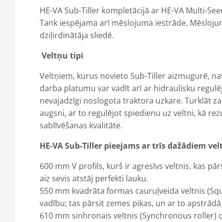
HE-VA Sub-Tiller kompletācijā ar HE-VA Multi-See
Tank iespējama arī mēslojuma iestrāde. Mēsloju
dziļirdinātāja sliedē.
Veltņu tipi
Veltņiem, kurus novieto Sub-Tiller aizmugurē, nav 
darba platumu var vadīt arī ar hidraulisku regulēj
nevajadzīgi noslogota traktora uzkare. Turklāt zar
augsni, ar to regulējot spiedienu uz veltni, kā re
sablīvēšanas kvalitāte.
HE-VA Sub-Tiller pieejams ar trīs dažādiem vel
600 mm V profils, kurš ir agresīvs veltnis, kas pā
aiz sevis atstāj perfekti lauku.
550 mm kvadrāta formas cauruļveida veltnis (Squa
vadību; tas pārsit zemes pikas, un ar to apstrād
610 mm sinhronais veltnis (Synchronous roller) o