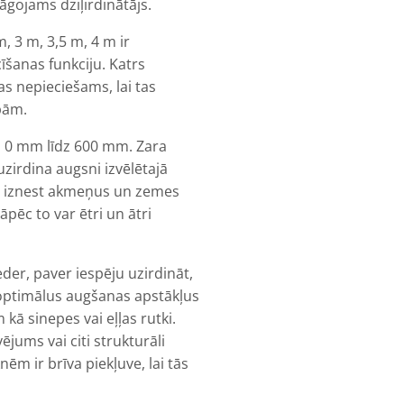
āgojams dziļirdinātājs.
, 3 m, 3,5 m, 4 m ir
īšanas funkciju. Katrs
as nepieciešams, lai tas
bām.
o 0 mm līdz 600 mm. Zara
zirdina augsni izvēlētajā
sē iznest akmeņus un zemes
tāpēc to var ētri un ātri
eder, paver iespēju uzirdināt,
 optimālus augšanas apstākļus
ā sinepes vai eļļas rutki.
ējums vai citi strukturāli
ēm ir brīva piekļuve, lai tās