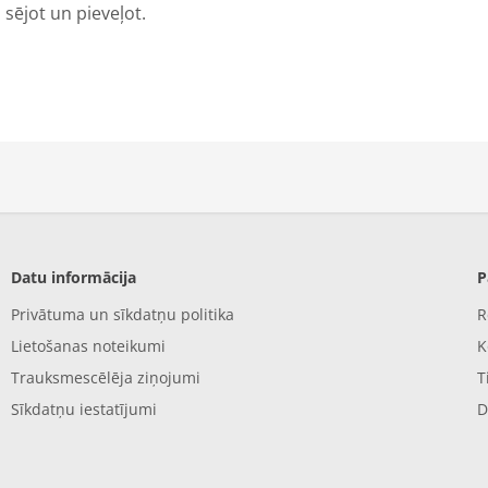
sējot un pieveļot.
Datu informācija
P
Privātuma un sīkdatņu politika
R
Lietošanas noteikumi
K
Trauksmescēlēja ziņojumi
T
Sīkdatņu iestatījumi
D