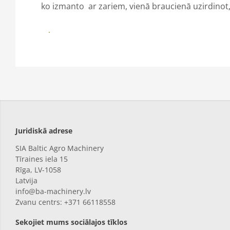
ko izmanto ar zariem, vienā braucienā uzirdinot, 
Vairāk
Juridiskā adrese
SIA Baltic Agro Machinery
Tīraines iela 15
Rīga,
LV-1058
Latvija
info@ba-machinery.lv
Zvanu centrs: +371 66118558
Sekojiet mums sociālajos tīklos