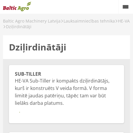
Baltic Agro Machinery Latvija
Lauksaimniecības tehnika
HE-VA
Dziļirdinātāji
Dziļirdinātāji
SUB-TILLER
HE-VA Sub-Tiller ir kompakts dziļirdinātājs,
kurš ir konstruēts V veida formā. V forma
limitē jaudas patēriņu, tāpēc tam var būt
lielāks darba platums.
Vairāk