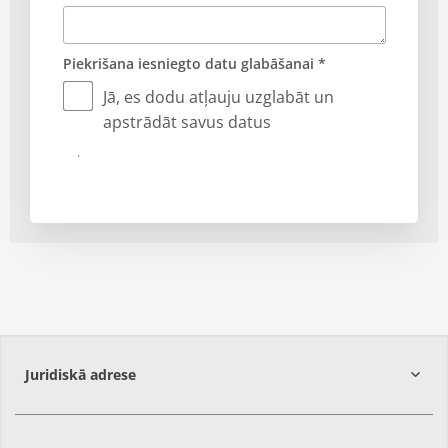
Piekrišana iesniegto datu glabāšanai *
Jā, es dodu atļauju uzglabāt un
apstrādāt savus datus
Iesniegt
Juridiskā adrese