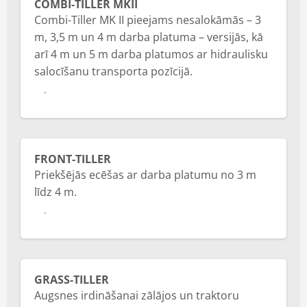
COMBI-TILLER MKII
Combi-Tiller MK II pieejams nesalokāmās – 3
m, 3,5 m un 4 m darba platuma – versijās, kā
arī 4 m un 5 m darba platumos ar hidraulisku
salocīšanu transporta pozīcijā.
Vairāk
FRONT-TILLER
Priekšējās ecēšas ar darba platumu no 3 m
līdz 4 m.
Vairāk
GRASS-TILLER
Augsnes irdināšanai zālājos un traktoru