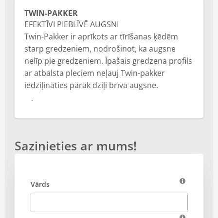
VM LOADER RITEŅIEKRĀVĒJI
TWIN-PAKKER
EFEKTĪVI PIEBLĪVĒ AUGSNI
TRIMBLE
Twin-Pakker ir aprīkots ar tīrīšanas ķēdēm
starp gredzeniem, nodrošinot, ka augsne
Digitālie risinājumi
nelīp pie gredzeniem. Īpašais gredzena profils
ar atbalsta pleciem neļauj Twin-pakker
iedziļināties pārāk dziļi brīvā augsnē.
Vairāk
Sazinieties ar mums!
Vārds