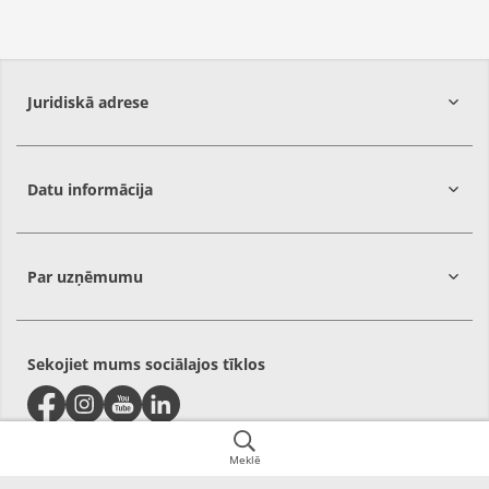
Juridiskā adrese
Datu informācija
Rīga,
LV-1058
Par uzņēmumu
Sekojiet mums sociālajos tīklos
Meklē