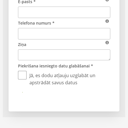
E-pasts *
Telefona numurs *
Ziņa
Piekrišana iesniegto datu glabāšanai *
Jā, es dodu atļauju uzglabāt un
apstrādāt savus datus
Iesniegt