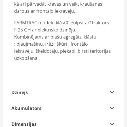
kā arī pārvadāt kravas un veikt kraušanas
VM LOADER RITEŅIEKRĀVĒJI
darbus ar frontālo iekrāvēju.
TRIMBLE
FARMTRAC modeļu klāstā ietilpst arī traktors
Digitālie risinājumi
F-25 GH ar elektrisko dzinēju.
Kombinējams ar plašu agregātu klāstu
: pļaujmašīnu, frēzi, šķūri , frontālo
iekrāvēju, šķeldotāju, piekabi, birsti teritorijas
uzkopšanai.
Dzinējs
Akumulators
Dimensijas