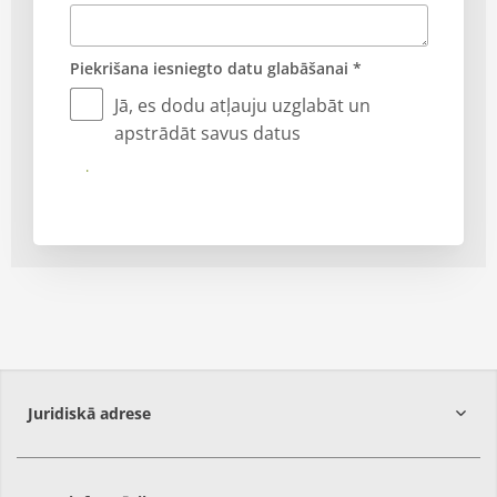
Piekrišana iesniegto datu glabāšanai *
Jā, es dodu atļauju uzglabāt un
apstrādāt savus datus
Iesniegt
Juridiskā adrese