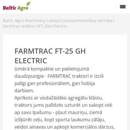
Baltic Agro Machinery Latvija
Lauksaimniecības tehnika
Atpakaļ
Farmtrac traktori
FT-25H Electric
Lauksaimniecības tehnika
CLAAS
FARMTRAC FT-25 GH
HORSCH
ELECTRIC
Izmērā kompaktie un pielietojumā
HE-VA
daudzpusīgie - FARMTRAC traktori ir izcili
palīgi gan profesionāliem, gan hobija
Fliegl
darbiem.
Farmtrac traktori
Aprīkots ar visdažādāko agregātu klāstu,
traktors jums palīdzēs uzturēt un sakopt vidi
SICMA pļaujmašīnas un augsnes apstrādes agregāti
ap savu īpašumu - pļaut mauriņu, ziemā
izšķūrēt ceļu, kopt sporta laukumu zālāju,
Spearhead pļaujmašīnas
veidot ainavas un apkopt komerciālos dārzus,