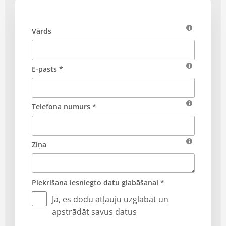
Vārds
E-pasts *
Telefona numurs *
Ziņa
Piekrišana iesniegto datu glabāšanai *
Jā, es dodu atļauju uzglabāt un
apstrādāt savus datus