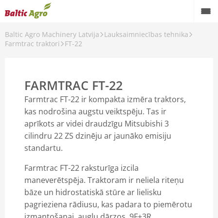
Baltic Agro Machinery Latvija
Lauksaimniecības tehnika
Atpakaļ
Farmtrac traktori
FT-22
Lauksaimniecības tehnika
CLAAS
FARMTRAC FT-22
HORSCH
Farmtrac FT-22 ir kompakta izmēra traktors,
kas nodrošina augstu veiktspēju. Tas ir
HE-VA
aprīkots ar videi draudzīgu Mitsubishi 3
cilindru 22 ZS dzinēju ar jaunāko emisiju
Fliegl
standartu.
Farmtrac traktori
Farmtrac FT-22 raksturīga izcila
maneverētspēja. Traktoram ir neliela riteņu
SICMA pļaujmašīnas un augsnes apstrādes agregāti
bāze un hidrostatiskā stūre ar lielisku
Spearhead pļaujmašīnas
pagrieziena rādiusu, kas padara to piemērotu
izmantošanai augļu dārzos. 9F+3R