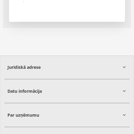
Iesniegt
Juridiskā adrese
Datu informācija
Rīga,
LV-1058
Par uzņēmumu