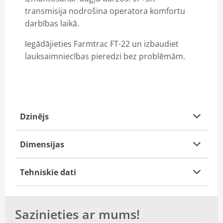
VM LOADER RITEŅIEKRĀVĒJI
transmisija nodrošina operatora komfortu
darbības laikā.
TRIMBLE
Iegādājieties Farmtrac FT-22 un izbaudiet
Digitālie risinājumi
lauksaimniecības pieredzi bez problēmām.
Dzinējs
Dimensijas
Tehniskie dati
Sazinieties ar mums!