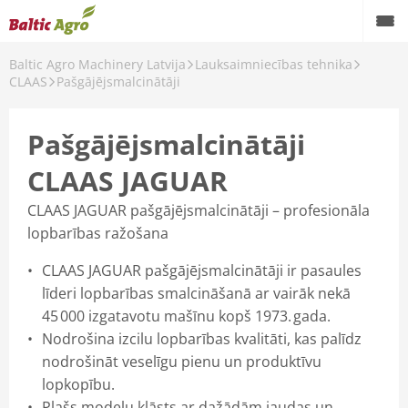
Baltic Agro Machinery Latvija
Lauksaimniecības tehnika
akaļ
CLAAS
Pašgājējsmalcinātāji
saimniecības tehnika
Pašgājējsmalcinātāji
AS
CLAAS JAGUAR
RSCH
CLAAS JAGUAR pašgājējsmalcinātāji – profesionāla
VA
lopbarības ražošana
gl
CLAAS JAGUAR pašgājējsmalcinātāji ir pasaules
līderi lopbarības smalcināšanā ar vairāk nekā
mtrac traktori
45 000 izgatavotu mašīnu kopš 1973. gada.
Nodrošina izcilu lopbarības kvalitāti, kas palīdz
MA pļaujmašīnas un augsnes apstrādes agregāti
nodrošināt veselīgu pienu un produktīvu
arhead pļaujmašīnas
lopkopību.
Plašs modeļu klāsts ar dažādām jaudas un