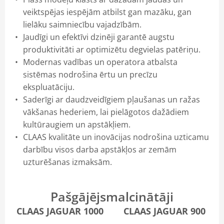
LOADER RITEŅIEKRĀVĒJI
veiktspējas iespējām atbilst gan mazāku, gan
lielāku saimniecību vajadzībām.
MBLE
Jaudīgi un efektīvi dzinēji garantē augstu
produktivitāti ar optimizētu degvielas patēriņu.
tālie risinājumi
Modernas vadības un operatora atbalsta
sistēmas nodrošina ērtu un precīzu
ekspluatāciju.
Saderīgi ar daudzveidīgiem pļaušanas un ražas
vākšanas hederiem, lai pielāgotos dažādiem
kultūraugiem un apstākļiem.
CLAAS kvalitāte un inovācijas nodrošina uzticamu
darbību visos darba apstākļos ar zemām
uzturēšanas izmaksām.
Pašgājējsmalcinātāji
CLAAS JAGUAR 1000
CLAAS JAGUAR 900