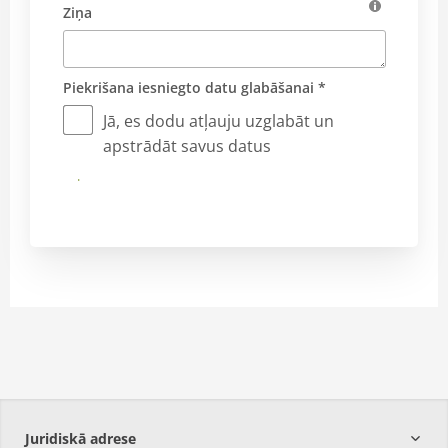
Ziņa
Piekrišana iesniegto datu glabāšanai *
Jā, es dodu atļauju uzglabāt un
apstrādāt savus datus
Iesniegt
Juridiskā adrese