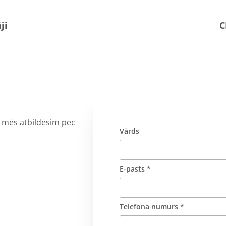
ji
C
n mēs atbildēsim pēc
Vārds
E-pasts *
Telefona numurs *