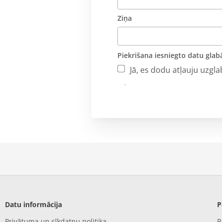
Ziņa
Piekrišana iesniegto datu glab
Jā, es dodu atļauju uzgl
Iesniegt
Datu informācija
P
Privātuma un sīkdatņu politika
R