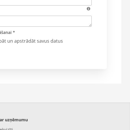
āšanai *
abāt un apstrādāt savus datus
ar uzņēmumu
ekvizīti