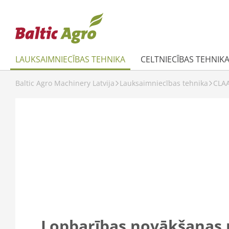
LAUKSAIMNIECĪBAS TEHNIKA
CELTNIECĪBAS TEHNIK
Baltic Agro Machinery Latvija
Lauksaimniecības tehnika
CLA
Lopbarības novākšanas