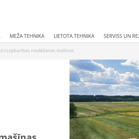
A
MEŽA TEHNIKA
LIETOTA TEHNIKA
SERVISS UN R
AS
Lopbarības novākšanas mašīnas
 mašīnas