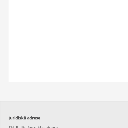
Juridiskā adrese
SIA Baltic Agro Machinery