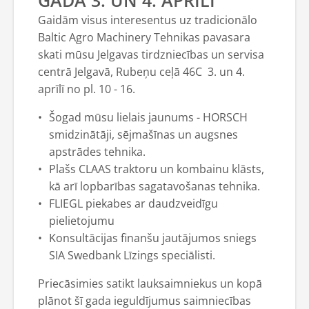
GADA 3. UN 4. APRĪLĪ
Gaidām visus interesentus uz tradicionālo
Baltic Agro Machinery Tehnikas pavasara
skati mūsu Jelgavas tirdzniecības un servisa
centrā Jelgavā, Rubeņu ceļā 46C 3. un 4.
aprīlī no pl. 10 - 16.
Šogad mūsu lielais jaunums - HORSCH
smidzinātāji, sējmašīnas un augsnes
apstrādes tehnika.
Plašs CLAAS traktoru un kombainu klāsts,
kā arī lopbarības sagatavošanas tehnika.
FLIEGL piekabes ar daudzveidīgu
pielietojumu
Konsultācijas finanšu jautājumos sniegs
SIA Swedbank Līzings speciālisti.
Priecāsimies satikt lauksaimniekus un kopā
plānot šī gada ieguldījumus saimniecības