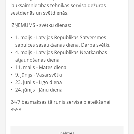
lauksaimniecības tehnikas servisa dežūras
sestdienās un svētdienās.
IZŅĒMUMS - svētku dienas:
1. maijs - Latvijas Republikas Satversmes
sapulces sasaukšanas diena. Darba svētki.
4. maijs - Latvijas Republikas Neatkarības
atjaunošanas diena
11. maijs - Mātes diena
9. jūnijs - Vasarsvētki
23. jūnijs - Līgo diena
24. jūnijs - Jāņu diena
24/7 bezmaksas tālrunis servisa pieteikšanai:
8558
Dalīties