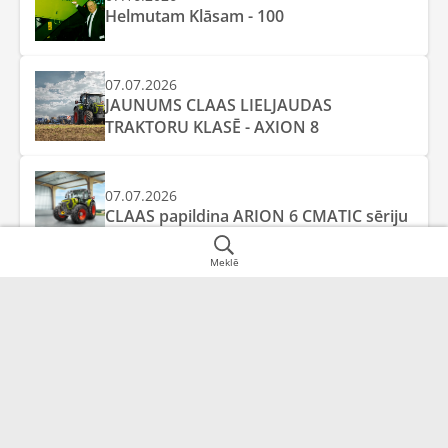
Helmutam Klāsam - 100
07.07.2026
JAUNUMS CLAAS LIELJAUDAS
TRAKTORU KLASĒ - AXION 8
07.07.2026
CLAAS papildina ARION 6 CMATIC sēriju
Meklē
Juridiskā adrese
Datu informācija
Rīga,
LV-1058