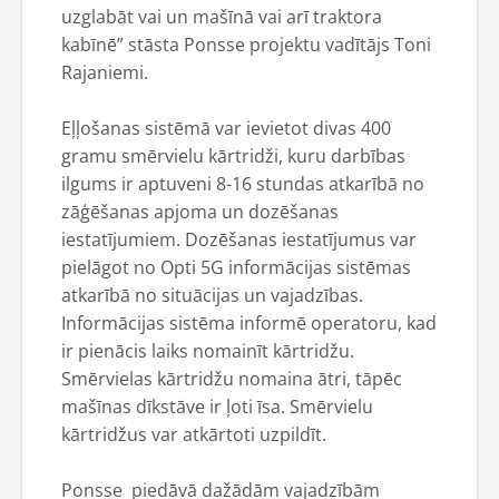
uzglabāt vai un mašīnā vai arī traktora
kabīnē” stāsta Ponsse projektu vadītājs Toni
Rajaniemi.
Eļļošanas sistēmā var ievietot divas 400
gramu smērvielu kārtridži, kuru darbības
ilgums ir aptuveni 8-16 stundas atkarībā no
zāģēšanas apjoma un dozēšanas
iestatījumiem. Dozēšanas iestatījumus var
pielāgot no Opti 5G informācijas sistēmas
atkarībā no situācijas un vajadzības.
Informācijas sistēma informē operatoru, kad
ir pienācis laiks nomainīt kārtridžu.
Smērvielas kārtridžu nomaina ātri, tāpēc
mašīnas dīkstāve ir ļoti īsa. Smērvielu
kārtridžus var atkārtoti uzpildīt.
Ponsse piedāvā dažādām vajadzībām