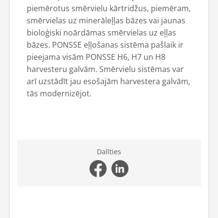
piemērotus smērvielu kārtridžus, piemēram,
smērvielas uz minerāleļļas bāzes vai jaunas
bioloģiski noārdāmas smērvielas uz eļļas
bāzes. PONSSE eļļošanas sistēma pašlaik ir
pieejama visām PONSSE H6, H7 un H8
harvesteru galvām. Smērvielu sistēmas var
arī uzstādīt jau esošajām harvestera galvām,
tās modernizējot.
Dalīties