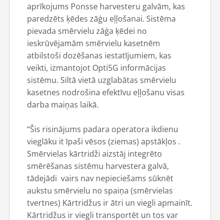
aprīkojums Ponsse harvesteru galvām, kas
paredzēts ķēdes zāģu eļļošanai. Sistēma
pievada smērvielu zāģa ķēdei no
ieskrūvējamām smērvielu kasetnēm
atbilstoši dozēšanas iestatījumiem, kas
veikti, izmantojot Opti5G informācijas
sistēmu. Siltā vietā uzglabātas smērvielu
kasetnes nodrošina efektīvu eļļošanu visas
darba maiņas laikā.
“Šis risinājums padara operatora ikdienu
vieglāku it īpaši vēsos (ziemas) apstākļos .
Smērvielas kārtridži aizstāj integrēto
smērēšanas sistēmu harvestera galvā,
tādejādi vairs nav nepieciešams sūknēt
aukstu smērvielu no spaiņa (smērvielas
tvertnes) Kārtridžus ir ātri un viegli apmainīt.
Kārtridžus ir viegli transportēt un tos var