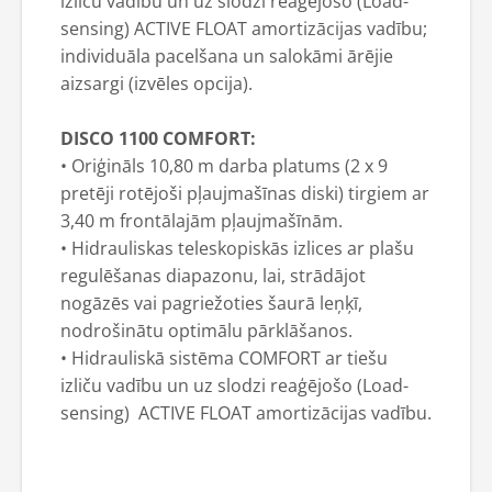
izliču vadību un uz slodzi reaģējošo (Load-
sensing) ACTIVE FLOAT amortizācijas vadību;
individuāla pacelšana un salokāmi ārējie
aizsargi (izvēles opcija).
DISCO 1100 COMFORT:
• Oriģināls 10,80 m darba platums (2 x 9
pretēji rotējoši pļaujmašīnas diski) tirgiem ar
3,40 m frontālajām pļaujmašīnām.
• Hidrauliskas teleskopiskās izlices ar plašu
regulēšanas diapazonu, lai, strādājot
nogāzēs vai pagriežoties šaurā leņķī,
nodrošinātu optimālu pārklāšanos.
• Hidrauliskā sistēma COMFORT ar tiešu
izliču vadību un uz slodzi reaģējošo (Load-
sensing) ACTIVE FLOAT amortizācijas vadību.