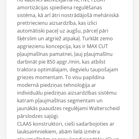
amortizācijas spiediena regulēšanas
sistēma, kā arī ātri nostrādājošā mehāniskā
prettriecienu aizsardzība, kas izlici
automātiski paceļ uz augšu, pārceļ pāri
šķērslim un atgriež atpakaļ. Turklāt zemo
apgriezienu koncepcija, kas ir MAX CUT
pļaujmašīnas pamatnei, ļauj pļaujmašīnu
darbināt pie 850 apgr./min, kas atbilst
traktora optimālajam, degvielu taupošajam
griezes momentam. To visu papildina
modernā piedziņas tehnoloģija ar
individuālu piedziņas aizsardzības sistēmu
katram pļaujmašīnas segmentam un
jaunākās paaudzes regulējami Walterscheid
pārslodzes sajūgi.
CLAAS konstruktori, cieši sadarbojoties ar
lauksaimniekiem, abām lielā izmēra