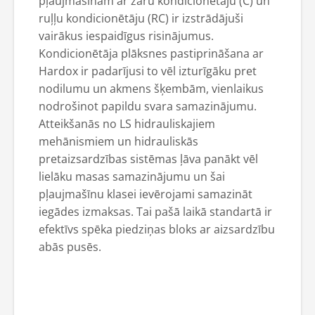
pļaujmašīnām ar zaru kondicionētāju (C) un
ruļļu kondicionētāju (RC) ir izstrādājuši
vairākus iespaidīgus risinājumus.
Kondicionētāja plāksnes pastiprināšana ar
Hardox ir padarījusi to vēl izturīgāku pret
nodilumu un akmens šķembām, vienlaikus
nodrošinot papildu svara samazinājumu.
Atteikšanās no LS hidrauliskajiem
mehānismiem un hidrauliskās
pretaizsardzības sistēmas ļāva panākt vēl
lielāku masas samazinājumu un šai
pļaujmašīnu klasei ievērojami samazināt
iegādes izmaksas. Tai pašā laikā standartā ir
efektīvs spēka piedziņas bloks ar aizsardzību
abās pusēs.