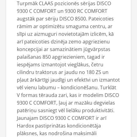
Turpmāk CLAAS pozicionēs sērijas DISCO
9300 C COMFORT un 9300 RC COMFORT
augstāk par sēriju DISCO 8500. Pateicoties
rāmim ar optimizētu smaguma centru, ar
slīpi uz aizmuguri novietotajām izlicēm, kā
arī pateicoties dzinēja zemo apgriezienu
koncepcijai ar samazinātiem jūgvārpstas
palaišanas 850 apgriezieniem, tagad ir
iespējams izmantojot vieglākus, četru
cilindru traktorus ar jaudu no 180 ZS un
pļaut ārkārtīgi jaudīgi un efektīvi un izmantot
vēl vienu labumu – kondicionēšanu. Turklāt
V formas tērauda zari, kas ir modelim DISCO
9300 C COMFORT, ļauj ar mazāku degvielas
patēriņu sasniegt vēl lielāku produktivitāti.
Jaunajam DISCO 9300 C COMFORT ir arī
Hardox pastiprinātas kondicionētāja
plāksnes, kas nodrošina maksimāli