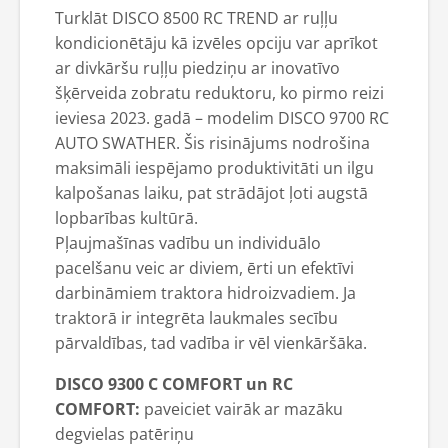
Turklāt DISCO 8500 RC TREND ar ruļļu
kondicionētāju kā izvēles opciju var aprīkot
ar divkāršu ruļļu piedziņu ar inovatīvo
šķērveida zobratu reduktoru, ko pirmo reizi
ieviesa 2023. gadā – modelim DISCO 9700 RC
AUTO SWATHER. Šis risinājums nodrošina
maksimāli iespējamo produktivitāti un ilgu
kalpošanas laiku, pat strādājot ļoti augstā
lopbarības kultūrā.
Pļaujmašīnas vadību un individuālo
pacelšanu veic ar diviem, ērti un efektīvi
darbināmiem traktora hidroizvadiem. Ja
traktorā ir integrēta laukmales secību
pārvaldības, tad vadība ir vēl vienkāršāka.
DISCO 9300 C COMFORT un RC
COMFORT:
paveiciet vairāk ar mazāku
degvielas patēriņu