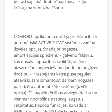
bet arī saglabāt lopbarības masas zaļo
krāsu, mazinot izbalēšanu.
COMFORT aprīkojuma milzīga priekšrocība ir
automātiskā ACTIVE FLOAT sistēmas vadība
(izvēles opcija). Strādājot nogāzēs,
amortizācijas spiedienu – galveno faktoru,
kas nosaka lopbarības kvalitāti, velēnu
aizsardzību, nepieciešamo jaudu un nogāzes
drošību – ir iespējams katrā pusē regulēt
atsevišķi, tam izmantojot darbam nogāzēs
paredzēto automatizēto sistēmu (izvēles
opcija). Šīs papildu ērtības atvieglo darbu un
vienmēr nodrošina pastāvīgi augstus
rezultātus. Papildu funkcijas, ko vada ar
ISOBUS ir: individuālā teleskopisko izliču