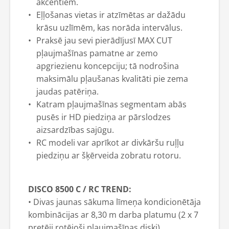
akcentiem.
Eļļošanas vietas ir atzīmētas ar dažādu
krāsu uzlīmēm, kas norāda intervālus.
Praksē jau sevi pierādījusī MAX CUT
pļaujmašīnas pamatne ar zemo
apgriezienu koncepciju; tā nodrošina
maksimālu pļaušanas kvalitāti pie zema
jaudas patēriņa.
Katram pļaujmašīnas segmentam abās
pusēs ir HD piedziņa ar pārslodzes
aizsardzības sajūgu.
RC modeli var aprīkot ar divkāršu ruļļu
piedziņu ar šķērveida zobratu rotoru.
DISCO 8500 C / RC TREND:
• Divas jaunas sākuma līmeņa kondicionētāja
kombinācijas ar 8,30 m darba platumu (2 x 7
pretēji rotējoši pļaujmašīnas diski).