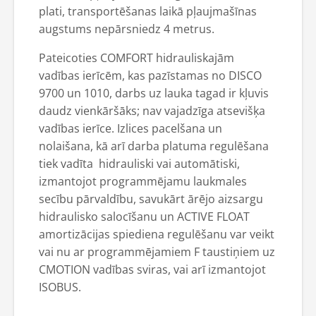
plati, transportēšanas laikā pļaujmašīnas
augstums nepārsniedz 4 metrus.
Pateicoties COMFORT hidrauliskajām
vadības ierīcēm, kas pazīstamas no DISCO
9700 un 1010, darbs uz lauka tagad ir kļuvis
daudz vienkāršāks; nav vajadzīga atsevišķa
vadības ierīce. Izlices pacelšana un
nolaišana, kā arī darba platuma regulēšana
tiek vadīta hidrauliski vai automātiski,
izmantojot programmējamu laukmales
secību pārvaldību, savukārt ārējo aizsargu
hidraulisko salocīšanu un ACTIVE FLOAT
amortizācijas spiediena regulēšanu var veikt
vai nu ar programmējamiem F taustiņiem uz
CMOTION vadības sviras, vai arī izmantojot
ISOBUS.