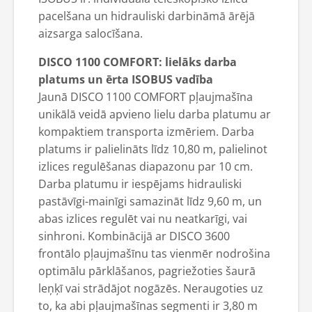
pacelšana un hidrauliski darbināmā ārējā
aizsarga salocīšana.
DISCO 1100 COMFORT: lielāks darba
platums un ērta ISOBUS vadība
Jaunā DISCO 1100 COMFORT pļaujmašīna
unikālā veidā apvieno lielu darba platumu ar
kompaktiem transporta izmēriem. Darba
platums ir palielināts līdz 10,80 m, palielinot
izlices regulēšanas diapazonu par 10 cm.
Darba platumu ir iespējams hidrauliski
pastāvīgi-mainīgi samazināt līdz 9,60 m, un
abas izlices regulēt vai nu neatkarīgi, vai
sinhroni. Kombinācijā ar DISCO 3600
frontālo pļaujmašīnu tas vienmēr nodrošina
optimālu pārklāšanos, pagriežoties šaurā
leņķī vai strādājot nogāzēs. Neraugoties uz
to, ka abi pļaujmašīnas segmenti ir 3,80 m