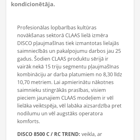
kondicionētāja.
Profesionālas lopbarības kultūras
novākšanas sektorā CLAAS lielā izmēra
DISCO pļaujmašīnas tiek izmantotas lielajās
saimniecībās un pakalpojumu darbos jau 25
gadus. Šodien CLAAS produktu sērijā ir
vairāk nekā 15 triju segmentu pļaujmašīnas
kombināciju ar darba platumiem no 8,30 līdz
10,70 metriem. Lai apmierinātu nākotnes
saimnieku stingrākās prasības, visiem
pieciem jaunajiem CLAAS modeļiem ir vēl
lielāka veiktspēja, vēl labāka aizsardzība pret
nodilumu un vēl augstāks operatora
komforts.
DISCO 8500 C / RC TREND:
veikla, ar