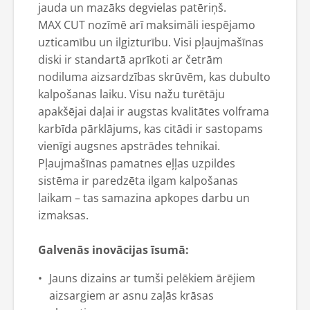
jauda un mazāks degvielas patēriņš.
MAX CUT nozīmē arī maksimāli iespējamo
uzticamību un ilgizturību. Visi pļaujmašīnas
diski ir standartā aprīkoti ar četrām
nodiluma aizsardzības skrūvēm, kas dubulto
kalpošanas laiku. Visu nažu turētāju
apakšējai daļai ir augstas kvalitātes volframa
karbīda pārklājums, kas citādi ir sastopams
vienīgi augsnes apstrādes tehnikai.
Pļaujmašīnas pamatnes eļļas uzpildes
sistēma ir paredzēta ilgam kalpošanas
laikam – tas samazina apkopes darbu un
izmaksas.
Galvenās inovācijas īsumā:
Jauns dizains ar tumši pelēkiem ārējiem
aizsargiem ar asnu zaļās krāsas