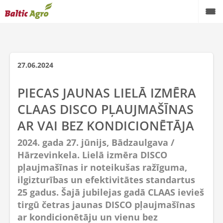
27.06.2024
PIECAS JAUNAS LIELĀ IZMĒRA
CLAAS DISCO PĻAUJMAŠĪNAS
AR VAI BEZ KONDICIONĒTĀJA
2024. gada 27. jūnijs, Bādzaulgava /
Hārzevinkela. Lielā izmēra DISCO
pļaujmašīnas ir noteikušas ražīguma,
ilgizturības un efektivitātes standartus
25 gadus. Šajā jubilejas gadā CLAAS ievieš
tirgū četras jaunas DISCO pļaujmašīnas
ar kondicionētāju un vienu bez