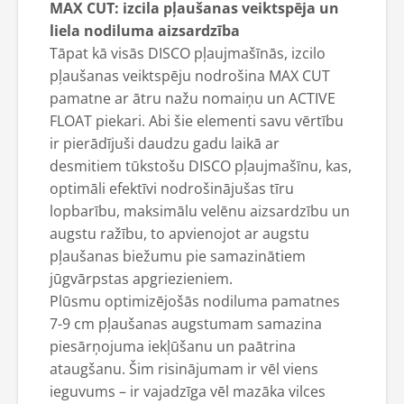
MAX CUT: izcila pļaušanas veiktspēja un
liela nodiluma aizsardzība
Tāpat kā visās DISCO pļaujmašīnās, izcilo
pļaušanas veiktspēju nodrošina MAX CUT
pamatne ar ātru nažu nomaiņu un ACTIVE
FLOAT piekari. Abi šie elementi savu vērtību
ir pierādījuši daudzu gadu laikā ar
desmitiem tūkstošu DISCO pļaujmašīnu, kas,
optimāli efektīvi nodrošinājušas tīru
lopbarību, maksimālu velēnu aizsardzību un
augstu ražību, to apvienojot ar augstu
pļaušanas biežumu pie samazinātiem
jūgvārpstas apgriezieniem.
Plūsmu optimizējošās nodiluma pamatnes
7-9 cm pļaušanas augstumam samazina
piesārņojuma iekļūšanu un paātrina
ataugšanu. Šim risinājumam ir vēl viens
ieguvums – ir vajadzīga vēl mazāka vilces