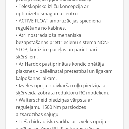
• Teleskopisko izliču koncepcija ar
optimizētu smaguma centru.
• ACTIVE FLOAT amortizācijas spiediena
regulēšana no kabīnes.
• Ātri nostrādājoša mehāniskā
bezapstāšanās prettriecienu sistēma NON-
STOP, kur izlice paceļas un pāriet pāri
šķēršļiem.
• Ar Hardox pastiprinātas kondicionētāja
plāksnes – palielinātai pretestībai un ilgākam
kalpošanas laikam.
• Izvēles opcija ir divkārša ruļļu piedziņa ar
šķērveida zobrata reduktoru RC modeļiem.
• Walterscheid piedziņas vārpsta ar
regulējamu 1500 Nm pārslodzes
aizsardzības sajūgu.
• Tieša hidrauliska vadība ar izvēles opciju –
vadības sistēmu PLUS ar konfigurācijas