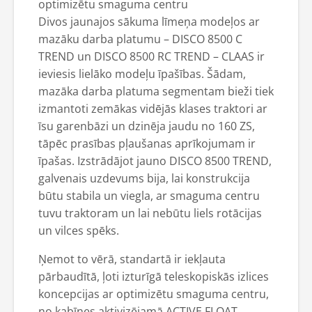
optimizētu smaguma centru
Divos jaunajos sākuma līmeņa modeļos ar
mazāku darba platumu – DISCO 8500 C
TREND un DISCO 8500 RC TREND – CLAAS ir
ieviesis lielāko modeļu īpašības. Šādam,
mazāka darba platuma segmentam bieži tiek
izmantoti zemākas vidējās klases traktori ar
īsu garenbāzi un dzinēja jaudu no 160 ZS,
tāpēc prasības pļaušanas aprīkojumam ir
īpašas. Izstrādājot jauno DISCO 8500 TREND,
galvenais uzdevums bija, lai konstrukcija
būtu stabila un viegla, ar smaguma centru
tuvu traktoram un lai nebūtu liels rotācijas
un vilces spēks.
Ņemot to vērā, standartā ir iekļauta
pārbaudītā, ļoti izturīgā teleskopiskās izlices
koncepcijas ar optimizētu smaguma centru,
no kabīnes aktivizējamā ACTIVE FLOAT