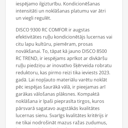
iespējamo ilgizturību. Kondicionēšanas
intensitāti un noklāšanas platumu var ātri
un viegli regulēt.
DISCO 9300 RC COMFOR ir augstas
efektivitātes ruļļu kondicionētājs lucernas vai
citu lapu kultūru, piemēram, prosas
novākšanai. To, tāpat kā jauno DISCO 8500
RC TREND, ir iespējams aprīkot ar divkāršu
ruļļu piedziņu ar inovatīvo šķērveida robratu
reduktoru, kas pirmo reizi tika ieviests 2023.
gadā. Lai nopļauto materiālu varētu noklāt
pēc iespējas šaurākā vālā, ir pieejamas arī
garākas vālošanas plāksnes. Kompaktā
noklāšana ir īpaši pieprasīta tirgos, kuros
pārsvarā sagatavo augstākās kvalitātes
lucernas sienu. Svarīgs kvalitātes kritērijs ir
ne tikai nodrošināt mazus ražas zudumus,