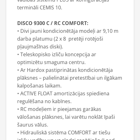
termināli CEMIS 10.
DISCO 9300 C / RC COMFORT:
• Divi jauni kondicionētāja modeļi ar 9,10 m
darba platumu (2 x 8 pretēji rotējoši
pļaujmašīnas diski).
• Teleskopisko izliču koncepcija ar
optimizētu smaguma centru.
• Ar Hardox pastiprinātas kondicionētāja
plāksnes – palielinātai pretestībai un ilgākam
kalpošanas laikam.
• ACTIVE FLOAT amortizācijas spiediena
regulēšana no kabīnes.
• RC modeļiem ir pieejamas garākas
vālošanas plāksnes, lai varētu noklāt īpaši
šaurus vālus.
• Hidrauliskā sistēma COMFORT ar tiešu