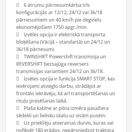
 6 ātrumu pārnesumkārba trīs
konfigurācijās ar 12/12, 24/12 vai 36/18
pārnesumiem un 40 km/h pie degvielu
ekonomējošiem 1750 apgr./min.
 Izvēles opcija ir elektriskā transporta
bloķēšana (Vācijā – standartā) un 24/12 un
36/18 pārnesumi.
 TWINSHIFT Powershift transmisija un
REVERSHIFT bezsajūga reversers
transmisijas variantiem 24/12 un 36/18.
 Izvēles opcija ir funkcija SMART STOP, kas
ievērojami atvieglo darbu, strādājot ar
frontālo iekrāvēju, kā arī transportēšanas un
rituļu presēšanas laikā.
 Plaša kabīne ar pilna izmēra pasažiera
sēdekli un lielisku skatu uz visām pusēm.
 Uz priekšēju atveramas durvis, kuras var
nofiksēt 180 grādos, nepārsniedzot traktora