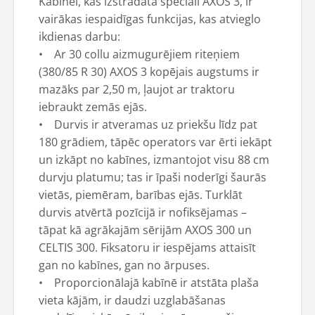
Kabīnei, kas izstrādāta speciāli AXOS 3, ir
vairākas iespaidīgas funkcijas, kas atvieglo
ikdienas darbu:
• Ar 30 collu aizmugurējiem riteņiem
(380/85 R 30) AXOS 3 kopējais augstums ir
mazāks par 2,50 m, ļaujot ar traktoru
iebraukt zemās ejās.
• Durvis ir atveramas uz priekšu līdz pat
180 grādiem, tāpēc operators var ērti iekāpt
un izkāpt no kabīnes, izmantojot visu 88 cm
durvju platumu; tas ir īpaši noderīgi šaurās
vietās, piemēram, barības ejās. Turklāt
durvis atvērtā pozīcijā ir nofiksējamas –
tāpat kā agrākajām sērijām AXOS 300 un
CELTIS 300. Fiksatoru ir iespējams attaisīt
gan no kabīnes, gan no ārpuses.
• Proporcionālajā kabīnē ir atstāta plaša
vieta kājām, ir daudzi uzglabāšanas