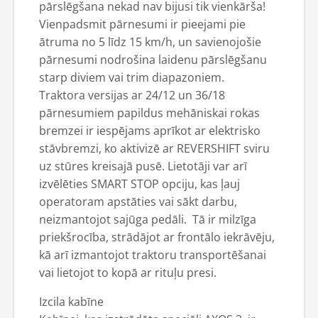
pārslēgšana nekad nav bijusi tik vienkārša!
Vienpadsmit pārnesumi ir pieejami pie
ātruma no 5 līdz 15 km/h, un savienojošie
pārnesumi nodrošina laidenu pārslēgšanu
starp diviem vai trim diapazoniem.
Traktora versijas ar 24/12 un 36/18
pārnesumiem papildus mehāniskai rokas
bremzei ir iespējams aprīkot ar elektrisko
stāvbremzi, ko aktivizē ar REVERSHIFT sviru
uz stūres kreisajā pusē. Lietotāji var arī
izvēlēties SMART STOP opciju, kas ļauj
operatoram apstāties vai sākt darbu,
neizmantojot sajūga pedāli. Tā ir milzīga
priekšrocība, strādājot ar frontālo iekrāvēju,
kā arī izmantojot traktoru transportēšanai
vai lietojot to kopā ar rituļu presi.
Izcila kabīne