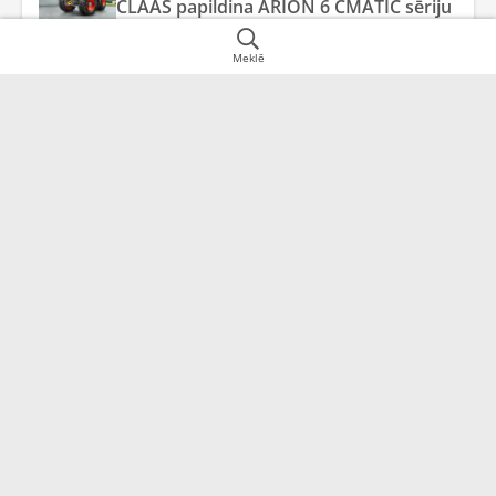
CLAAS papildina ARION 6 CMATIC sēriju
Meklē
Juridiskā adrese
Datu informācija
Rīga,
LV-1058
Par uzņēmumu
Sekojiet mums sociālajos tīklos