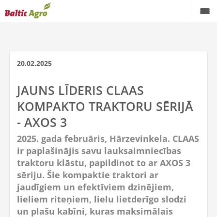
20.02.2025
JAUNS LĪDERIS CLAAS
KOMPAKTO TRAKTORU SĒRIJĀ
- AXOS 3
2025. gada februāris, Hārzevinkela. CLAAS
ir paplašinājis savu lauksaimniecības
traktoru klāstu, papildinot to ar AXOS 3
sēriju. Šie kompaktie traktori ar
jaudīgiem un efektīviem dzinējiem,
lieliem riteņiem, lielu lietderīgo slodzi
un plašu kabīni, kuras maksimālais