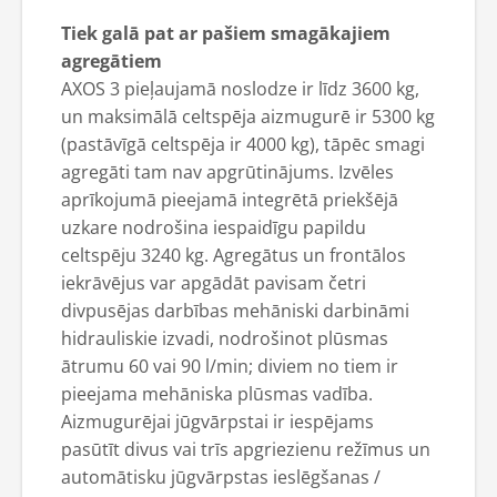
Tiek galā pat ar pašiem smagākajiem
agregātiem
AXOS 3 pieļaujamā noslodze ir līdz 3600 kg,
un maksimālā celtspēja aizmugurē ir 5300 kg
(pastāvīgā celtspēja ir 4000 kg), tāpēc smagi
agregāti tam nav apgrūtinājums. Izvēles
aprīkojumā pieejamā integrētā priekšējā
uzkare nodrošina iespaidīgu papildu
celtspēju 3240 kg. Agregātus un frontālos
iekrāvējus var apgādāt pavisam četri
divpusējas darbības mehāniski darbināmi
hidrauliskie izvadi, nodrošinot plūsmas
ātrumu 60 vai 90 l/min; diviem no tiem ir
pieejama mehāniska plūsmas vadība.
Aizmugurējai jūgvārpstai ir iespējams
pasūtīt divus vai trīs apgriezienu režīmus un
automātisku jūgvārpstas ieslēgšanas /