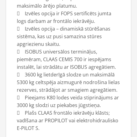
maksimālo ārējo platumu.
 Izvēles opcija ir FOPS sertificēts jumta
logs darbam ar frontālo iekrāvēju.
 Izvēles opcija – dinamiskā stūrēšanas
sistēma, kas uz pusi samazina stūres
apgriezienu skaitu.
 ISOBUS universālos termināļus,
piemēram, CLAAS CEMIS 700 ir iespējams
instalēt, lai strādātu ar ISOBUS agregātiem.
 3600 kg lietderīgā slodze un maksimālā
5300 kg celtspēja aizmugurē nodrošina lielas
rezerves, strādājot ar smagiem agregātiem.
 Pieejams K80 lodes veida stiprinājums ar
3000 kg slodzi uz piekabes jūgstieņa.
 Plašs CLAAS frontālo iekrāvēju klāsts;
vadīšana ar PROPILOT vai elektrohidraulisko
E-PILOT S.