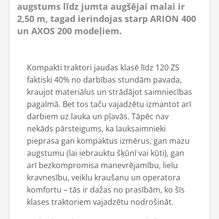
augstums līdz jumta augšējai malai ir
2,50 m, tagad ierindojas starp ARION 400
un AXOS 200 modeļiem.
Kompakti traktori jaudas klasē līdz 120 ZS
faktiski 40% no darbības stundām pavada,
kraujot materiālus un strādājot saimniecības
pagalmā. Bet tos taču vajadzētu izmantot arī
darbiem uz lauka un pļavās. Tāpēc nav
nekāds pārsteigums, ka lauksaimnieki
pieprasa gan kompaktus izmērus, gan mazu
augstumu (lai iebrauktu šķūnī vai kūti), gan
arī bezkompromisa manevrējamību, lielu
kravnesību, veiklu kraušanu un operatora
komfortu – tās ir dažas no prasībām, ko šīs
klases traktoriem vajadzētu nodrošināt.