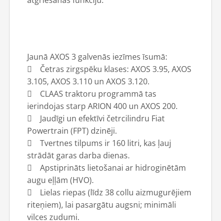
atgriešanas funkciju.
Jaunā AXOS 3 galvenās iezīmes īsumā:
 Četras zirgspēku klases: AXOS 3.95, AXOS
3.105, AXOS 3.110 un AXOS 3.120.
 CLAAS traktoru programmā tas
ierindojas starp ARION 400 un AXOS 200.
 Jaudīgi un efektīvi četrcilindru Fiat
Powertrain (FPT) dzinēji.
 Tvertnes tilpums ir 160 litri, kas ļauj
strādāt garas darba dienas.
 Apstiprināts lietošanai ar hidroginētām
augu eļļām (HVO).
 Lielas riepas (līdz 38 collu aizmugurējiem
riteņiem), lai pasargātu augsni; minimāli
vilces zudumi.