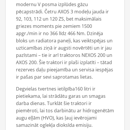
modernu V posma izplūdes gāzu
pēcapstrādi. Četru AXOS 3 modeļu jauda ir
92, 103, 112 un 120 ZS, bet maksimālais
griezes moments pie zemiem 1500
apgr./min ir no 366 līdz 466 Nm. Dzinēja
bloks un radiatora paneļi, kas veiktspējas un
uzticamības ziņā ir augsti novērtēti un ir jau
pazīstami – tie ir arī traktoros NEXOS 200 un
AXOS 200. Šie traktori ir plaši izplatīti – tātad
rezerves daļu pieejamība un servisa iespējas
ir pašas par sevi saprotamas lietas.
Degvielas tvertnes ietilpība160 litri ir
pietiekama, lai strādātu garas un smagas
darba dienas. Turklāt šie traktori ir
piemēroti, lai tos darbinātu ar hidrogenētām
augu eļļām (HVO), kas ļauj ievērojami
samazināt oglekļa dioksīda emisiju.