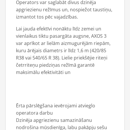
Operators var saglabāt divus dzinēja
apgriezienu režīmus un, nospiežot taustiņu,
izmantot tos pēc vajadzības.
Lai jauda efektīvi nonāktu līdz zemei un
vienlaikus tiktu pasargāta augsne, AXOS 3
var aprīkot ar lielām aizmugurējām riepām,
kuru ārējais diametrs ir līdz 1,6 m (420/85
R38 vai 540/65 R 38). Lielie priekšējie riteņi
četrriteņu piedziņas režīmā garantē
maksimālu efektivitāti un
Ērta pārslēgšana ievērojami atvieglo
operatora darbu
Dzinēja apgriezienu samazināšanu
nodrošina mūsdienīga, labu pakāpju sešu