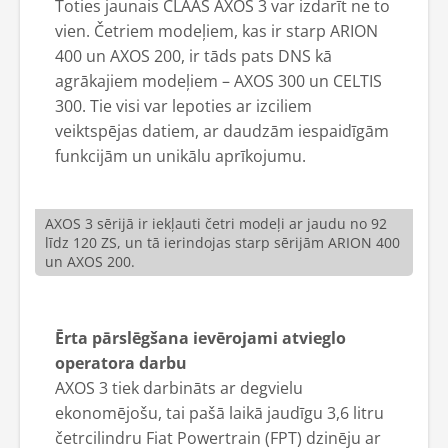
Toties jaunais CLAAS AXOS 3 var izdarīt ne to
vien. Četriem modeļiem, kas ir starp ARION
400 un AXOS 200, ir tāds pats DNS kā
agrākajiem modeļiem – AXOS 300 un CELTIS
300. Tie visi var lepoties ar izciliem
veiktspējas datiem, ar daudzām iespaidīgām
funkcijām un unikālu aprīkojumu.
AXOS 3 sērijā ir iekļauti četri modeļi ar jaudu no 92
līdz 120 ZS, un tā ierindojas starp sērijām ARION 400
un AXOS 200.
Ērta pārslēgšana ievērojami atvieglo
operatora darbu
AXOS 3 tiek darbināts ar degvielu
ekonomējošu, tai pašā laikā jaudīgu 3,6 litru
četrcilindru Fiat Powertrain (FPT) dzinēju ar