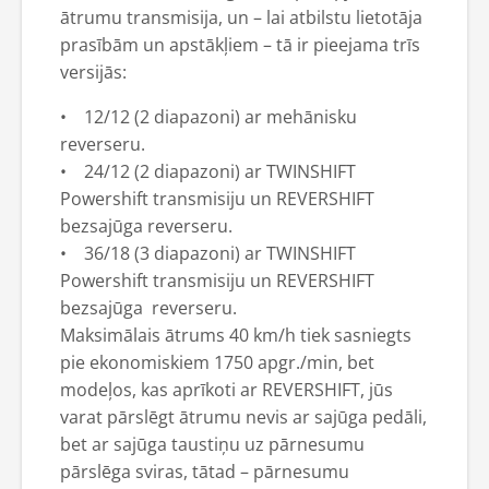
ātrumu transmisija, un – lai atbilstu lietotāja
prasībām un apstākļiem – tā ir pieejama trīs
versijās:
• 12/12 (2 diapazoni) ar mehānisku
reverseru.
• 24/12 (2 diapazoni) ar TWINSHIFT
Powershift transmisiju un REVERSHIFT
bezsajūga reverseru.
• 36/18 (3 diapazoni) ar TWINSHIFT
Powershift transmisiju un REVERSHIFT
bezsajūga reverseru.
Maksimālais ātrums 40 km/h tiek sasniegts
pie ekonomiskiem 1750 apgr./min, bet
modeļos, kas aprīkoti ar REVERSHIFT, jūs
varat pārslēgt ātrumu nevis ar sajūga pedāli,
bet ar sajūga taustiņu uz pārnesumu
pārslēga sviras, tātad – pārnesumu