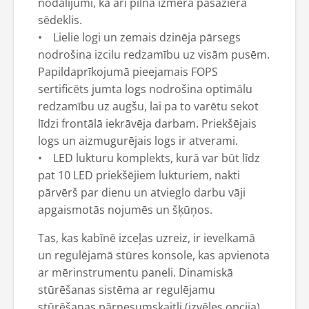
nodalījumi, kā arī pilna izmēra pasažiera
sēdeklis.
• Lielie logi un zemais dzinēja pārsegs
nodrošina izcilu redzamību uz visām pusēm.
Papildaprīkojumā pieejamais FOPS
sertificēts jumta logs nodrošina optimālu
redzamību uz augšu, lai pa to varētu sekot
līdzi frontālā iekrāvēja darbam. Priekšējais
logs un aizmugurējais logs ir atverami.
• LED lukturu komplekts, kurā var būt līdz
pat 10 LED priekšējiem lukturiem, nakti
pārvērš par dienu un atvieglo darbu vāji
apgaismotās nojumēs un šķūņos.
Tas, kas kabīnē izceļas uzreiz, ir ievelkamā
un regulējamā stūres konsole, kas apvienota
ar mērinstrumentu paneli. Dinamiskā
stūrēšanas sistēma ar regulējamu
stūrēšanas pārnesumskaitli (izvēles opcija),