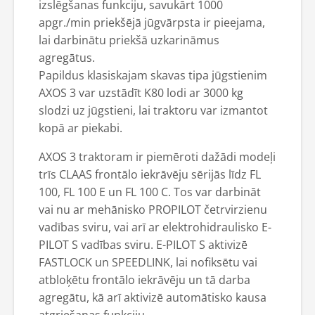
izslēgšanas funkciju, savukārt 1000
apgr./min priekšējā jūgvārpsta ir pieejama,
lai darbinātu priekšā uzkarināmus
agregātus.
Papildus klasiskajam skavas tipa jūgstienim
AXOS 3 var uzstādīt K80 lodi ar 3000 kg
slodzi uz jūgstieni, lai traktoru var izmantot
kopā ar piekabi.
AXOS 3 traktoram ir piemēroti dažādi modeļi
trīs CLAAS frontālo iekrāvēju sērijās līdz FL
100, FL 100 E un FL 100 C. Tos var darbināt
vai nu ar mehānisko PROPILOT četrvirzienu
vadības sviru, vai arī ar elektrohidraulisko E-
PILOT S vadības sviru. E-PILOT S aktivizē
FASTLOCK un SPEEDLINK, lai nofiksētu vai
atbloķētu frontālo iekrāvēju un tā darba
agregātu, kā arī aktivizē automātisko kausa