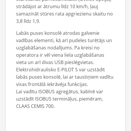
strādājot ar ātrumu līdz 10 km/h, ļauj
samazināt stūres rata apgriezienu skaitu no
3,8 līdz 1,9.
Labās puses konsolē atrodas galvenie
vadības elementi, kā arī pudeles turētājs un
uzglabāšanas nodalījums. Pa kreisi no
operatora ir vēl viena liela uzglabāšanas
vieta un arī divas USB pieslēgvietas.
Elektrohidraulisko E-PILOT S var uzstādīt
labās puses konsolē, lai ar taustiņiem vadītu
visas frontālā iekrāvēja funkcijas.
Lai vadītu ISOBUS agregātus, kabīnē var
uzstādīt ISOBUS termināļus, piemēram,
CLAAS CEMIS 700.