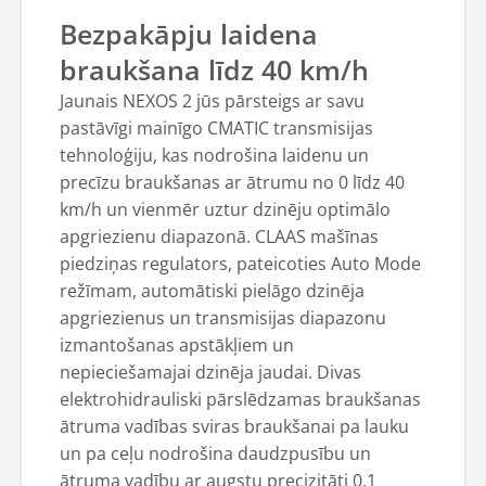
Bezpakāpju laidena
braukšana līdz 40 km/h
Jaunais NEXOS 2 jūs pārsteigs ar savu
pastāvīgi mainīgo CMATIC transmisijas
tehnoloģiju, kas nodrošina laidenu un
precīzu braukšanas ar ātrumu no 0 līdz 40
km/h un vienmēr uztur dzinēju optimālo
apgriezienu diapazonā. CLAAS mašīnas
piedziņas regulators, pateicoties Auto Mode
režīmam, automātiski pielāgo dzinēja
apgriezienus un transmisijas diapazonu
izmantošanas apstākļiem un
nepieciešamajai dzinēja jaudai. Divas
elektrohidrauliski pārslēdzamas braukšanas
ātruma vadības sviras braukšanai pa lauku
un pa ceļu nodrošina daudzpusību un
ātruma vadību ar augstu precizitāti 0,1