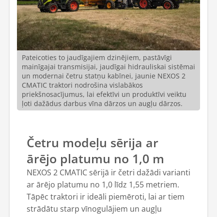
Pateicoties to jaudīgajiem dzinējiem, pastāvīgi
mainīgajai transmisijai, jaudīgai hidrauliskai sistēmai
un modernai četru statņu kabīnei, jaunie NEXOS 2
CMATIC traktori nodrošina vislabākos
priekšnosacījumus, lai efektīvi un produktīvi veiktu
ļoti dažādus darbus vīna dārzos un augļu dārzos.
Četru modeļu sērija ar
ārējo platumu no 1,0 m
NEXOS 2 CMATIC sērijā ir četri dažādi varianti
ar ārējo platumu no 1,0 līdz 1,55 metriem.
Tāpēc traktori ir ideāli piemēroti, lai ar tiem
strādātu starp vīnogulājiem un augļu