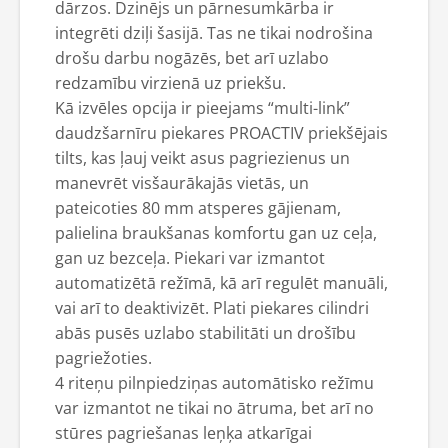
dārzos. Dzinējs un pārnesumkārba ir
integrēti dziļi šasijā. Tas ne tikai nodrošina
drošu darbu nogāzēs, bet arī uzlabo
redzamību virzienā uz priekšu.
Kā izvēles opcija ir pieejams “multi-link”
daudzšarnīru piekares PROACTIV priekšējais
tilts, kas ļauj veikt asus pagriezienus un
manevrēt visšaurākajās vietās, un
pateicoties 80 mm atsperes gājienam,
palielina braukšanas komfortu gan uz ceļa,
gan uz bezceļa. Piekari var izmantot
automatizētā režīmā, kā arī regulēt manuāli,
vai arī to deaktivizēt. Plati piekares cilindri
abās pusēs uzlabo stabilitāti un drošību
pagriežoties.
4 riteņu pilnpiedziņas automātisko režīmu
var izmantot ne tikai no ātruma, bet arī no
stūres pagriešanas leņķa atkarīgai