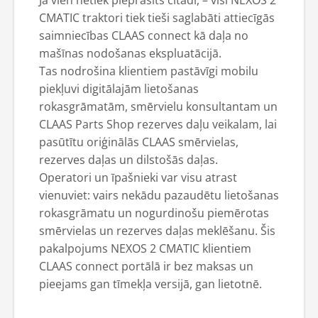
CMATIC traktori tiek tieši saglabāti attiecīgās
saimniecības CLAAS connect kā daļa no
mašīnas nodošanas ekspluatācijā.
Tas nodrošina klientiem pastāvīgi mobilu
piekļuvi digitālajām lietošanas
rokasgrāmatām, smērvielu konsultantam un
CLAAS Parts Shop rezerves daļu veikalam, lai
pasūtītu oriģinālās CLAAS smērvielas,
rezerves daļas un dilstošās daļas.
Operatori un īpašnieki var visu atrast
vienuviet: vairs nekādu pazaudētu lietošanas
rokasgrāmatu un nogurdinošu piemērotas
smērvielas un rezerves daļas meklēšanu. Šis
pakalpojums NEXOS 2 CMATIC klientiem
CLAAS connect portālā ir bez maksas un
pieejams gan tīmekļa versijā, gan lietotnē.