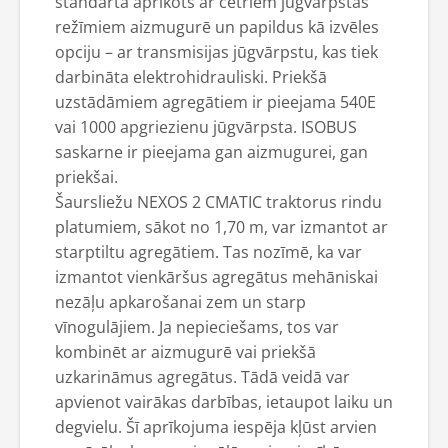
standartā aprīkots ar četriem jūgvārpstas
režīmiem aizmugurē un papildus kā izvēles
opciju – ar transmisijas jūgvārpstu, kas tiek
darbināta elektrohidrauliski. Priekšā
uzstādāmiem agregātiem ir pieejama 540E
vai 1000 apgriezienu jūgvārpsta. ISOBUS
saskarne ir pieejama gan aizmugurei, gan
priekšai.
Šaursliežu NEXOS 2 CMATIC traktorus rindu
platumiem, sākot no 1,70 m, var izmantot ar
starptiltu agregātiem. Tas nozīmē, ka var
izmantot vienkāršus agregātus mehāniskai
nezāļu apkarošanai zem un starp
vīnogulājiem. Ja nepieciešams, tos var
kombinēt ar aizmugurē vai priekšā
uzkarināmus agregātus. Tādā veidā var
apvienot vairākas darbības, ietaupot laiku un
degvielu. Šī aprīkojuma iespēja kļūst arvien