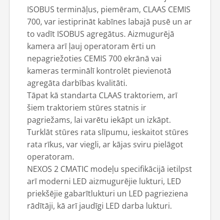
ISOBUS termināļus, piemēram, CLAAS CEMIS
700, var iestiprināt kabīnes labajā pusē un ar
to vadīt ISOBUS agregātus. Aizmugurējā
kamera arī ļauj operatoram ērti un
nepagriežoties CEMIS 700 ekrānā vai
kameras terminālī kontrolēt pievienotā
agregāta darbības kvalitāti.
Tāpat kā standarta CLAAS traktoriem, arī
šiem traktoriem stūres statnis ir
pagriežams, lai varētu iekāpt un izkāpt.
Turklāt stūres rata slīpumu, ieskaitot stūres
rata rīkus, var viegli, ar kājas sviru pielāgot
operatoram.
NEXOS 2 CMATIC modeļu specifikācijā ietilpst
arī moderni LED aizmugurējie lukturi, LED
priekšējie gabarītlukturi un LED pagrieziena
rādītāji, kā arī jaudīgi LED darba lukturi.