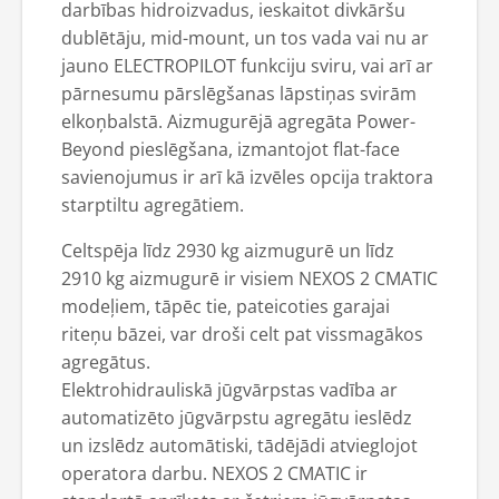
darbības hidroizvadus, ieskaitot divkāršu
dublētāju, mid-mount, un tos vada vai nu ar
jauno ELECTROPILOT funkciju sviru, vai arī ar
pārnesumu pārslēgšanas lāpstiņas svirām
elkoņbalstā. Aizmugurējā agregāta Power-
Beyond pieslēgšana, izmantojot flat-face
savienojumus ir arī kā izvēles opcija traktora
starptiltu agregātiem.
Celtspēja līdz 2930 kg aizmugurē un līdz
2910 kg aizmugurē ir visiem NEXOS 2 CMATIC
modeļiem, tāpēc tie, pateicoties garajai
riteņu bāzei, var droši celt pat vissmagākos
agregātus.
Elektrohidrauliskā jūgvārpstas vadība ar
automatizēto jūgvārpstu agregātu ieslēdz
un izslēdz automātiski, tādējādi atvieglojot
operatora darbu. NEXOS 2 CMATIC ir