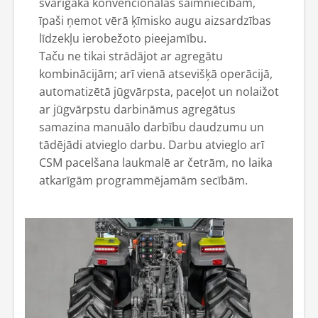
svarīgāka konvencionālās saimniecībām,
īpaši ņemot vērā ķīmisko augu aizsardzības
līdzekļu ierobežoto pieejamību.
Taču ne tikai strādājot ar agregātu
kombinācijām; arī vienā atsevišķā operācijā,
automatizētā jūgvārpsta, paceļot un nolaižot
ar jūgvārpstu darbināmus agregātus
samazina manuālo darbību daudzumu un
tādējādi atvieglo darbu. Darbu atvieglo arī
CSM pacelšana laukmalē ar četrām, no laika
atkarīgām programmējamām secībām.