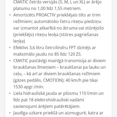
CMATIC četrās versijās (S, M, L un XL) ar ārējo
platumu no 1,00 līdz 1,55 metriem.
Amortizēts PROACTIV priekšējais tilts ar trim
režīmiem; automātisko četru riteņu piedziņu
var izmantot atkarībā no ātruma vai stūrējošo
(priekšējo) riteņu leņķa (stūres pagriešanas
leņķa)
Efektīvs 3,6 litru četrcilindru FPT dzinējs ar
maksimālo jaudu no 85 līdz 120 ZS.
CMATIC pastāvīgi mainīgā transmisija ar diviem
braukšanas līmeņiem – braukšanai pa lauku un
ceļu, – kā arī ar diviem braukšanas režīmiem
(gāzes pedālis, CMOTION); 40 km/h pie tikai
1530 apgr./min.
Liela hidrauliskā jauda ar plūsmu 110 l/min un
līdz pat 18 elektrohidrauliski vadāmi
savienojumi ārējiem patērētājiem.
Jaudīga uzkare priekšā un aizmugurē, katra ar