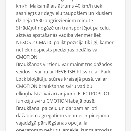
km/h. Maksimālais ātrums 40 km/h tiek
sasniegts ar degvielu taupošiem un klusiem
dzinēja 1530 apgriezieniem minūtē.
Strādājot nogāzē un transportējot pa ceļu,
aktīvās apstāšanās vadība vienmēr liek
NEXOS 2 CMATIC palikt pozīcijā tik ilgi, kamēr
netiek nospiests piedziņas pedālis vai
CMOTION.
Braukšanas virzienu var mainīt trīs dažādos
veidos – vai nu ar REVERSHIFT sviru ar Park
Lock bloķētāju stūres kreisajā pusē, vai ar
CMOTION braukšanas sviru vadību
elkoņbalstā, vai arī ar jauno ELECTROPILOT
funkciju sviru CMOTION labajā pusē.
Braukšanai pa ceļu un darbam ar ļoti
dažādiem agregātiem vienmēr ir pieejama
vajadzīgā pārslēgšanas opcija, lai
operatoram nebūtu jāmeklē, kur tā atrodas.