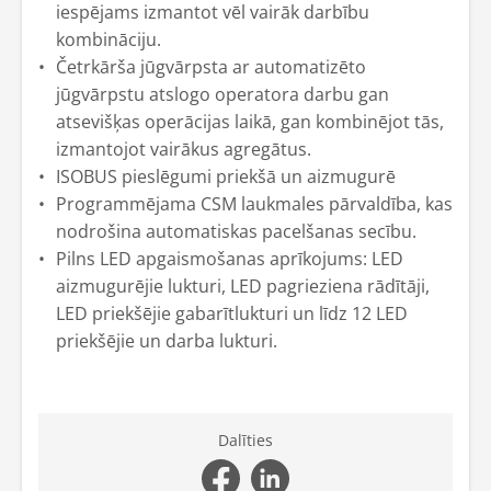
iespējams izmantot vēl vairāk darbību
kombināciju.
Četrkārša jūgvārpsta ar automatizēto
jūgvārpstu atslogo operatora darbu gan
atsevišķas operācijas laikā, gan kombinējot tās,
izmantojot vairākus agregātus.
ISOBUS pieslēgumi priekšā un aizmugurē
Programmējama CSM laukmales pārvaldība, kas
nodrošina automatiskas pacelšanas secību.
Pilns LED apgaismošanas aprīkojums: LED
aizmugurējie lukturi, LED pagrieziena rādītāji,
LED priekšējie gabarītlukturi un līdz 12 LED
priekšējie un darba lukturi.
Dalīties