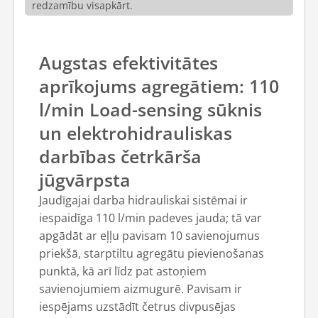
redzamību visapkārt.
Augstas efektivitātes
aprīkojums agregātiem: 110
l/min Load-sensing sūknis
un elektrohidrauliskas
darbības četrkārša
jūgvārpsta
Jaudīgajai darba hidrauliskai sistēmai ir
iespaidīga 110 l/min padeves jauda; tā var
apgādāt ar eļļu pavisam 10 savienojumus
priekšā, starptiltu agregātu pievienošanas
punktā, kā arī līdz pat astoņiem
savienojumiem aizmugurē. Pavisam ir
iespējams uzstādīt četrus divpusējas