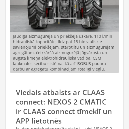
Jaudīgā aizmugurējā un priekšējā uzkare, 110 l/min
hidrauliskā kapacitāte, līdz pat 18 hidrauliskie
savienojumi priekšējam, starptiltu un aizmugurējam
agregātam, četrkāršā aizmugurējā jūgvārpsta un
augsta līmeņa elektrohidrauliskā vadība, CSM
laukmales secību sistēma, kā arī ISOBUS padara
darbu ar agregātu kombinācijām rotaļīgi vieglu.
Viedais atbalsts ar CLAAS
connect: NEXOS 2 CMATIC
ir CLAAS connect tīmeklī un
APP lietotnēs
Ja vien netiek pieprasīts citādi, – visi NEXOS 2