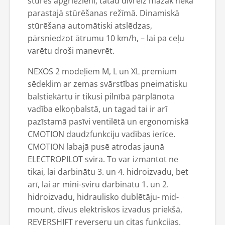
stūres apgriezieni, tātad divreiz mazāk nekā
parastajā stūrēšanas režīmā. Dinamiskā
stūrēšana automātiski atslēdzas,
pārsniedzot ātrumu 10 km/h, – lai pa ceļu
varētu droši manevrēt.
NEXOS 2 modeļiem M, L un XL premium
sēdeklim ar zemas svārstības pneimatisku
balstiekārtu ir tikusi pilnībā pārplānota
vadība elkoņbalstā, un tagad tai ir arī
pazīstamā pasīvi ventilētā un ergonomiskā
CMOTION daudzfunkciju vadības ierīce.
CMOTION labajā pusē atrodas jaunā
ELECTROPILOT svira. To var izmantot ne
tikai, lai darbinātu 3. un 4. hidroizvadu, bet
arī, lai ar mini-sviru darbinātu 1. un 2.
hidroizvadu, hidraulisko dublētāju- mid-
mount, divus elektriskos izvadus priekšā,
REVERSHIFT reverseru un citas funkcijas.