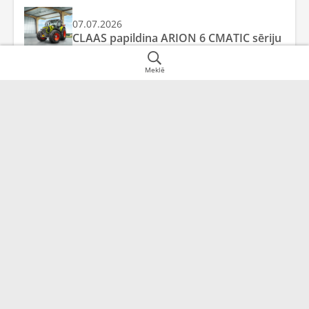
07.07.2026
CLAAS papildina ARION 6 CMATIC sēriju
Meklē
Juridiskā adrese
Datu informācija
Rīga,
LV-1058
Par uzņēmumu
Sekojiet mums sociālajos tīklos