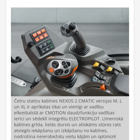
Četru statņu kabīnes NEXOS 2 CMATIC versijas M, L
un XL ir aprīkotas tikai un vienīgi ar vadību
elkoņbalstā ar CMOTION daudzfunkciju vadības
ierīci un sēdeklī integrētu ELECTROPILOT. Līmeniskā
kabīnes grīda, lielās durvis un atlokāms stūres rats
atvieglo iekāpšanu un izkāpšanu no kabīnes,
nodrošina neierobežotu vietu kājām un optimizē