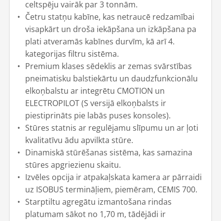
celtspēju vairāk par 3 tonnām.
Četru statņu kabīne, kas netraucē redzamībai
visapkārt un droša iekāpšana un izkāpšana pa
plati atveramās kabīnes durvīm, kā arī 4.
kategorijas filtru sistēma.
Premium klases sēdeklis ar zemas svārstības
pneimatisku balstiekārtu un daudzfunkcionālu
elkoņbalstu ar integrētu CMOTION un
ELECTROPILOT (S versijā elkoņbalsts ir
piestiprināts pie labās puses konsoles).
Stūres statnis ar regulējamu slīpumu un ar ļoti
kvalitatīvu ādu apvilkta stūre.
Dinamiskā stūrēšanas sistēma, kas samazina
stūres apgriezienu skaitu.
Izvēles opcija ir atpakaļskata kamera ar pārraidi
uz ISOBUS termināļiem, piemēram, CEMIS 700.
Starptiltu agregātu izmantošana rindas
platumam sākot no 1,70 m, tādējādi ir