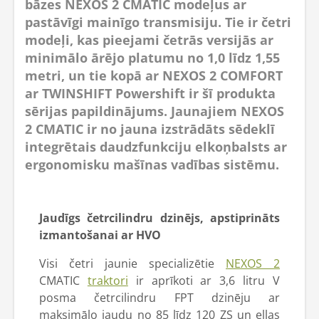
bāzes NEXOS 2 CMATIC modeļus ar
pastāvīgi mainīgo transmisiju. Tie ir četri
modeļi, kas pieejami četrās versijās ar
minimālo ārējo platumu no 1,0 līdz 1,55
metri, un tie kopā ar NEXOS 2 COMFORT
ar TWINSHIFT Powershift ir šī produkta
sērijas papildinājums. Jaunajiem NEXOS
2 CMATIC ir no jauna izstrādāts sēdeklī
integrētais daudzfunkciju elkoņbalsts ar
ergonomisku mašīnas vadības sistēmu.
Jaudīgs četrcilindru dzinējs, apstiprināts
izmantošanai ar HVO
Visi četri jaunie specializētie
NEXOS 2
CMATIC
traktori
ir aprīkoti ar 3,6 litru V
posma četrcilindru FPT dzinēju ar
maksimālo jaudu no 85 līdz 120 ZS un eļļas