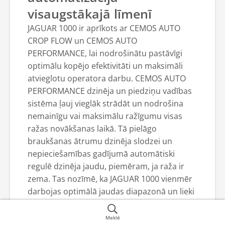
visaugstākajā līmenī
JAGUAR 1000 ir aprīkots ar CEMOS AUTO
CROP FLOW un CEMOS AUTO
PERFORMANCE, lai nodrošinātu pastāvīgi
optimālu kopējo efektivitāti un maksimāli
atvieglotu operatora darbu. CEMOS AUTO
PERFORMANCE dzinēja un piedziņu vadības
sistēma ļauj vieglāk strādāt un nodrošina
nemainīgu vai maksimālu ražīgumu visas
ražas novākšanas laikā. Tā pielāgo
braukšanas ātrumu dzinēja slodzei un
nepieciešamības gadījumā automātiski
regulē dzinēja jaudu, piemēram, ja raža ir
zema. Tas nozīmē, ka JAGUAR 1000 vienmēr
darbojas optimālā jaudas diapazonā un lieki
netērē degvielu. CEMOS AUTO CROP FLOW
intelektiski un automātiski visu laiku
Meklē