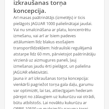
izkraušanas torņa
koncepcija.
Arī masas paātrinātājs (izmetējs) ir ticis
pielāgots JAGUAR 1000 palielinātajai jaudai.
Vai nu smalcināšana ar platu, koncentrētu
izmešanu, vai arī ar īsiem padeves
attālumiem līdz blakus esošajiem
transportlīdzekļiem: hidrauliski regulējamā
atstarpe līdz 60 mm, pārvietojot paātrinātāju
virzienā uz aizmugures paneli, ļauj
izmešanas jaudu ērti pielāgot, un palielina
JAGUAR efektivitāti.
Jauna ir arī izkraušanas torņa koncepcija:
vienkārši pagriežot torņa gala daļu, garumu
var optimizēt, lai tas, attiecīgajam hederam
pārejot no zālaugiem uz kukurūzu vai otrādi,
būtu atbilstošs. Lai novāktu kukurūzu ar
ORBIS 10500 un maksimāla garuma torni,