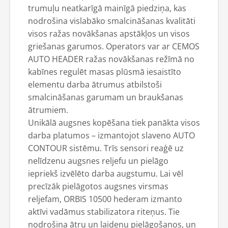
trumuļu neatkarīgā mainīgā piedziņa, kas
nodrošina vislabāko smalcināšanas kvalitāti
visos ražas novākšanas apstākļos un visos
griešanas garumos. Operators var ar CEMOS
AUTO HEADER ražas novākšanas režīmā no
kabīnes regulēt masas plūsmā iesaistīto
elementu darba ātrumus atbilstoši
smalcināšanas garumam un braukšanas
ātrumiem.
Unikālā augsnes kopēšana tiek panākta visos
darba platumos – izmantojot slaveno AUTO
CONTOUR sistēmu. Trīs sensori reaģē uz
nelīdzenu augsnes reljefu un pielāgo
iepriekš izvēlēto darba augstumu. Lai vēl
precīzāk pielāgotos augsnes virsmas
reljefam, ORBIS 10500 hederam izmanto
aktīvi vadāmus stabilizatora riteņus. Tie
nodrošina ātru un laidenu pielāgošanos, un