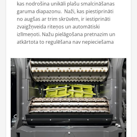
kas nodrošina unikāli plašu smalcināšanas
garuma diapazonu. Naži, kas piestiprināti
no augšas ar trim skrūvēm, ir iestiprināti
zvaigžņveida riteņos un automātiski
izlīmeņoti. Nažu pielāgošana pretnazim un
atkārtota to regulēšana nav nepieciešama