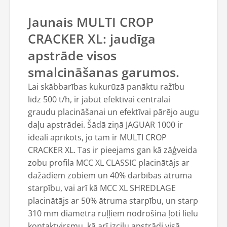
Jaunais MULTI CROP
CRACKER XL: jaudīga
apstrāde visos
smalcināšanas garumos.
Lai skābbarības kukurūzā panāktu ražību
līdz 500 t/h, ir jābūt efektīvai centrālai
graudu placināšanai un efektīvai pārējo augu
daļu apstrādei. Šādā ziņā JAGUAR 1000 ir
ideāli aprīkots, jo tam ir MULTI CROP
CRACKER XL. Tas ir pieejams gan kā zāģveida
zobu profila MCC XL CLASSIC placinātājs ar
dažādiem zobiem un 40% darbības ātruma
starpību, vai arī kā MCC XL SHREDLAGE
placinātājs ar 50% ātruma starpību, un starp
310 mm diametra ruļļiem nodrošina ļoti lielu
kontaktvirsmu, kā arī izcilu apstrādi visā