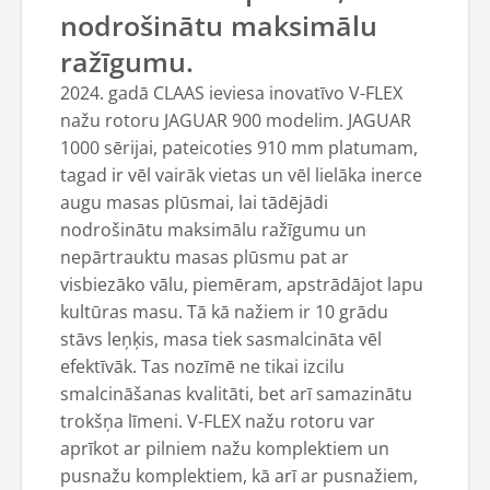
nodrošinātu maksimālu
ražīgumu.
2024. gadā CLAAS ieviesa inovatīvo V-FLEX
nažu rotoru JAGUAR 900 modelim. JAGUAR
1000 sērijai, pateicoties 910 mm platumam,
tagad ir vēl vairāk vietas un vēl lielāka inerce
augu masas plūsmai, lai tādējādi
nodrošinātu maksimālu ražīgumu un
nepārtrauktu masas plūsmu pat ar
visbiezāko vālu, piemēram, apstrādājot lapu
kultūras masu. Tā kā nažiem ir 10 grādu
stāvs leņķis, masa tiek sasmalcināta vēl
efektīvāk. Tas nozīmē ne tikai izcilu
smalcināšanas kvalitāti, bet arī samazinātu
trokšņa līmeni. V-FLEX nažu rotoru var
aprīkot ar pilniem nažu komplektiem un
pusnažu komplektiem, kā arī ar pusnažiem,