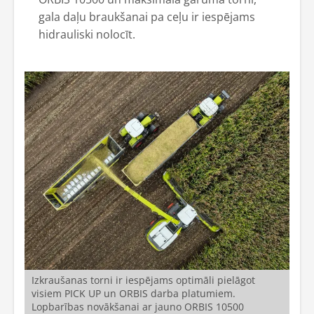
gala daļu braukšanai pa ceļu ir iespējams
hidrauliski nolocīt.
Izkraušanas torni ir iespējams optimāli pielāgot
visiem PICK UP un ORBIS darba platumiem.
Lopbarības novākšanai ar jauno ORBIS 10500