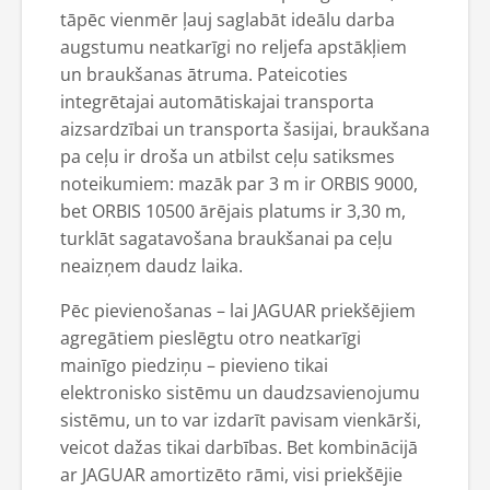
tāpēc vienmēr ļauj saglabāt ideālu darba
augstumu neatkarīgi no reljefa apstākļiem
un braukšanas ātruma. Pateicoties
integrētajai automātiskajai transporta
aizsardzībai un transporta šasijai, braukšana
pa ceļu ir droša un atbilst ceļu satiksmes
noteikumiem: mazāk par 3 m ir ORBIS 9000,
bet ORBIS 10500 ārējais platums ir 3,30 m,
turklāt sagatavošana braukšanai pa ceļu
neaizņem daudz laika.
Pēc pievienošanas – lai JAGUAR priekšējiem
agregātiem pieslēgtu otro neatkarīgi
mainīgo piedziņu – pievieno tikai
elektronisko sistēmu un daudzsavienojumu
sistēmu, un to var izdarīt pavisam vienkārši,
veicot dažas tikai darbības. Bet kombinācijā
ar JAGUAR amortizēto rāmi, visi priekšējie