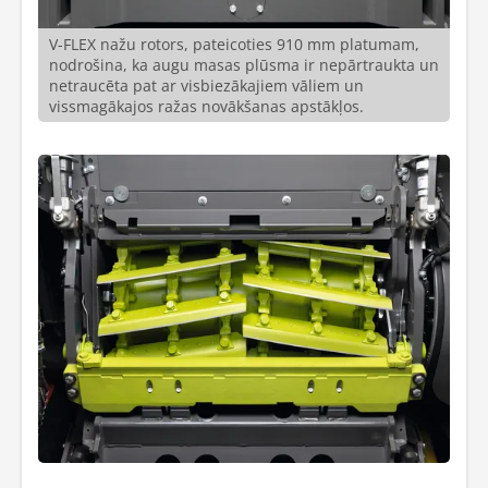
V-FLEX nažu rotors, pateicoties 910 mm platumam,
nodrošina, ka augu masas plūsma ir nepārtraukta un
netraucēta pat ar visbiezākajiem vāliem un
vissmagākajos ražas novākšanas apstākļos.