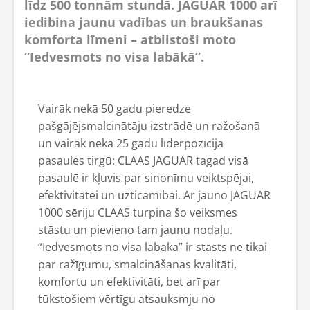
līdz 500 tonnām stundā. JAGUAR 1000 arī
iedibina jaunu vadības un braukšanas
komforta līmeni – atbilstoši moto
“Iedvesmots no visa labākā”.
Vairāk nekā 50 gadu pieredze
pašgājējsmalcinātāju izstrādē un ražošanā
un vairāk nekā 25 gadu līderpozīcija
pasaules tirgū: CLAAS JAGUAR tagad visā
pasaulē ir kļuvis par sinonīmu veiktspējai,
efektivitātei un uzticamībai. Ar jauno JAGUAR
1000 sēriju CLAAS turpina šo veiksmes
stāstu un pievieno tam jaunu nodaļu.
“Iedvesmots no visa labākā” ir stāsts ne tikai
par ražīgumu, smalcināšanas kvalitāti,
komfortu un efektivitāti, bet arī par
tūkstošiem vērtīgu atsauksmju no