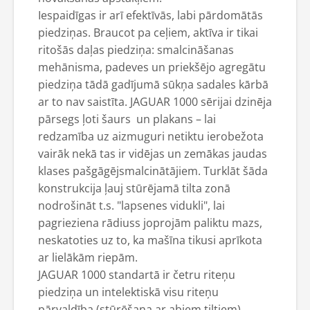
Iespaidīgas ir arī efektīvās, labi pārdomātās
piedziņas. Braucot pa ceļiem, aktīva ir tikai
ritošās daļas piedziņa: smalcināšanas
mehānisma, padeves un priekšējo agregātu
piedziņa tādā gadījumā sūkņa sadales kārbā
ar to nav saistīta. JAGUAR 1000 sērijai dzinēja
pārsegs ļoti šaurs un plakans – lai
redzamība uz aizmuguri netiktu ierobežota
vairāk nekā tas ir vidējas un zemākas jaudas
klases pašgāgējsmalcinātājiem. Turklāt šāda
konstrukcija ļauj stūrējamā tilta zonā
nodrošināt t.s. "lapsenes vidukli", lai
pagrieziena rādiuss joprojām paliktu mazs,
neskatoties uz to, ka mašīna tikusi aprīkota
ar lielākām riepām.
JAGUAR 1000 standartā ir četru riteņu
piedziņa un intelektiskā visu riteņu
pārvaldība (stūrēšana ar abiem tiltiem).