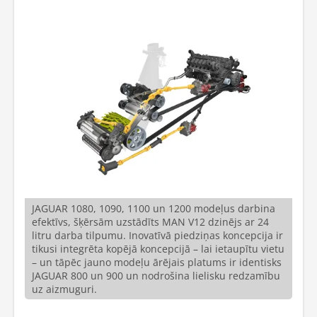
JAGUAR 1080, 1090, 1100 un 1200 modeļus darbina
efektīvs, šķērsām uzstādīts MAN V12 dzinējs ar 24
litru darba tilpumu. Inovatīvā piedziņas koncepcija ir
tikusi integrēta kopējā koncepcijā – lai ietaupītu vietu
– un tāpēc jauno modeļu ārējais platums ir identisks
JAGUAR 800 un 900 un nodrošina lielisku redzamību
uz aizmuguri.