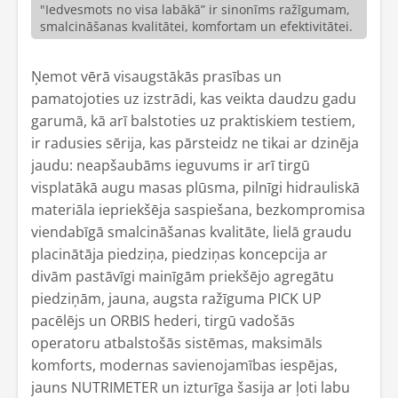
"Iedvesmots no visa labākā” ir sinonīms ražīgumam,
smalcināšanas kvalitātei, komfortam un efektivitātei.
Ņemot vērā visaugstākās prasības un
pamatojoties uz izstrādi, kas veikta daudzu gadu
garumā, kā arī balstoties uz praktiskiem testiem,
ir radusies sērija, kas pārsteidz ne tikai ar dzinēja
jaudu: neapšaubāms ieguvums ir arī tirgū
visplatākā augu masas plūsma, pilnīgi hidrauliskā
materiāla iepriekšēja saspiešana, bezkompromisa
viendabīgā smalcināšanas kvalitāte, lielā graudu
placinātāja piedziņa, piedziņas koncepcija ar
divām pastāvīgi mainīgām priekšējo agregātu
piedziņām, jauna, augsta ražīguma PICK UP
pacēlējs un ORBIS hederi, tirgū vadošās
operatoru atbalstošās sistēmas, maksimāls
komforts, modernas savienojamības iespējas,
jauns NUTRIMETER un izturīga šasija ar ļoti labu