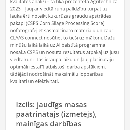
kvalitātes analīzi – tā tika prezentēta Agritechnica
2023 – ļauj ar viedtālruņa palīdzību turpat uz
lauka ērti noteikt kukurūzas graudu apstrādes
pakāpi (CSPS Corn Silage Processing Score):
nofotografējiet sasmalcināto materiālu un caur
CLAAS connect nosūtiet to tieši uz mākoni. Dažu
minūšu laikā laikā uz AI balstītā programma
nosaka CSPS un nosūta rezultātus atpakaļ uz jūsu
viedtālruni. Tas ietaupa laiku un ļauj placinātāju
optimāli iestatīt atbilstoši darba apstākļiem,
tādējādi nodrošināt maksimālu lopbarības
kvalitāti un efektivitāti.
Izcils: jaudīgs masas
paātrinātājs (izmetējs),
mainīgas darbības