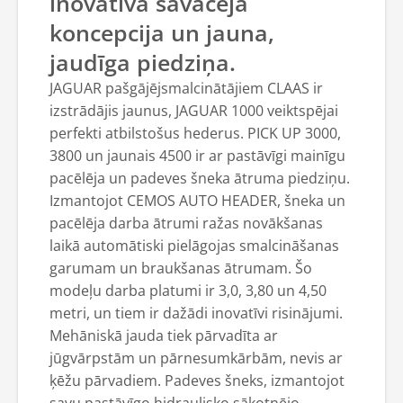
inovatīva savācēja
koncepcija un jauna,
jaudīga piedziņa.
JAGUAR pašgājējsmalcinātājiem CLAAS ir
izstrādājis jaunus, JAGUAR 1000 veiktspējai
perfekti atbilstošus hederus. PICK UP 3000,
3800 un jaunais 4500 ir ar pastāvīgi mainīgu
pacēlēja un padeves šneka ātruma piedziņu.
Izmantojot CEMOS AUTO HEADER, šneka un
pacēlēja darba ātrumi ražas novākšanas
laikā automātiski pielāgojas smalcināšanas
garumam un braukšanas ātrumam. Šo
modeļu darba platumi ir 3,0, 3,80 un 4,50
metri, un tiem ir dažādi inovatīvi risinājumi.
Mehāniskā jauda tiek pārvadīta ar
jūgvārpstām un pārnesumkārbām, nevis ar
ķēžu pārvadiem. Padeves šneks, izmantojot
savu pastāvīgo hidraulisko sākotnējo