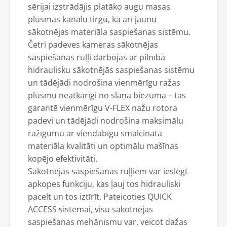
sērijai izstrādājis platāko augu masas
plūsmas kanālu tirgū, kā arī jaunu
sākotnējas materiāla saspiešanas sistēmu.
Četri padeves kameras sākotnējas
saspiešanas ruļļi darbojas ar pilnībā
hidraulisku sākotnējās saspiešanas sistēmu
un tādējādi nodrošina vienmērīgu ražas
plūsmu neatkarīgi no slāņa biezuma – tas
garantē vienmērīgu V-FLEX nažu rotora
padevi un tādējādi nodrošina maksimālu
ražīgumu ar viendabīgu smalcinātā
materiāla kvalitāti un optimālu mašīnas
kopējo efektivitāti.
Sākotnējās saspiešanas ruļļiem var ieslēgt
apkopes funkciju, kas ļauj tos hidrauliski
pacelt un tos iztīrīt. Pateicoties QUICK
ACCESS sistēmai, visu sākotnējas
saspiešanas mehānismu var, veicot dažas