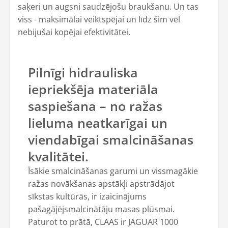
saķeri un augsni saudzējošu braukšanu. Un tas
viss - maksimālai veiktspējai un līdz šim vēl
nebijušai kopējai efektivitātei.
Pilnīgi hidrauliska
iepriekšēja materiāla
saspiešana – no ražas
lieluma neatkarīgai un
viendabīgai smalcināšanas
kvalitātei.
Īsākie smalcināšanas garumi un vissmagākie
ražas novākšanas apstākļi apstrādājot
sīkstas kultūrās, ir izaicinājums
pašagājējsmalcinātāju masas plūsmai.
Paturot to prātā, CLAAS ir JAGUAR 1000