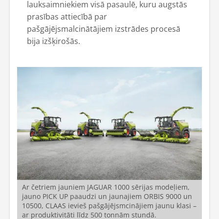
lauksaimniekiem visā pasaulē, kuru augstās
prasības attiecībā par
pašgājējsmalcinātājiem izstrādes procesā
bija izšķirošās.
Ar četriem jauniem JAGUAR 1000 sērijas modeļiem,
jauno PICK UP paaudzi un jaunajiem ORBIS 9000 un
10500, CLAAS ievieš pašgājējsmcinājiem jaunu klasi –
ar produktivitāti līdz 500 tonnām stundā.