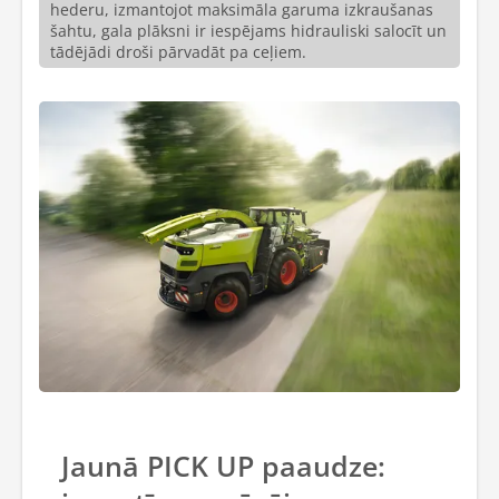
hederu, izmantojot maksimāla garuma izkraušanas
šahtu, gala plāksni ir iespējams hidrauliski salocīt un
tādējādi droši pārvadāt pa ceļiem.
Jaunā PICK UP paaudze: