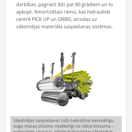
darbības, pagriezt līdz pat 80 grādiem un to
apkopt. Amortizētais rāmis, kas hidrauliski
centrē PICK UP un ORBIS, atrodas uz
sākotnējas materiāla saspiešanas sistēmas.
Sākotnējas saspiešanas ruļļi nodrošina vienmērīgu
augu masas plūsmu neatkarīgi no slāņa biezuma –
pateicoties jaunajai, pilnīgi hidrauliskai sākotnējas