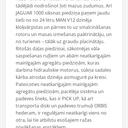
tādējādi nodrošinot ļoti mazus zudumus. Arī
JAGUAR 1000 siksnas piedziņa paņem jaudu
tieši no no 24 litru MAN V12 dzinēja
kloķvārpstas un pārnes to uz smalcināšanas
rotoru un masas izmešanas paātrinātāju, un
no turienes – tālāk uz graudu placinātāju.
Ritošās daļas piedziņai, sākotnējas vāla
saspiešanas ruļļiem un abām neatkarīgajām
mainīgajām agregātu piedziņām, kuras
darbina hidrauliskie motorus, sūkņa sadales
kārba atrodas dzinēja aizmugurē pa kreisi.
Pateicoties neatkarīgajām mainīgajām
agregātu piedziņām, pacēlēja sistēma un
padeves šneks, kas ir PICK UP, kā arī
transporta diski un padeves trumuļi ORBIS
hederam, ir regulējami neatkarīgi viens no
otra, lai tie atbilstu esošajiem ražas
novākšanas apstākļiem.