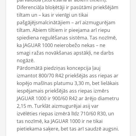
Diferenciāļa bloķētāji ir pasūtāmi priekšējām
tiltam un – kas ir vienīgi un tikai
pašgājējsmalcinātājiem – arī aizmugurējam
tiltam. Abiem tiltiem ir pieejama arī riepu
spiediena regulēšanas sistēma. Tas nozīmē,
ka JAGUAR 1000 neierobežo nekas – ne
smagi ražas novākšanas apstākļi, ne darbs
nogāzē.
Pārdomātā piedziņas koncepcija ļauj
izmantot 800/70 R42 priekšējās ass riepas ar
kopējo mašīnas platumu 3,30 m, bet lielākais
iespējamais priekšējās ass riepas izmērs
JAGUAR 1000 ir 900/60 R42 ar ārējo diametru
2,15 m. Turklāt aizmugurējai asij var
izvēlēties riepas izmērā līdz 710/60 R30, un
tas nozīmē, ka JAGUAR 1000 ir ne tikai
pietiekama saķere, bet tas arī saudzē augsni.