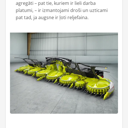
agregāti – pat tie, kuriem ir lieli darba
platumi, – ir izmantojami droši un uzticami
pat tad, ja augsne ir ļoti reljefaina.