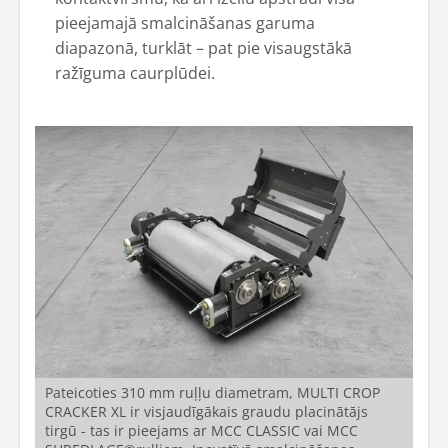
pieejamajā smalcināšanas garuma
diapazonā, turklāt – pat pie visaugstākā
ražīguma caurplūdei.
Pateicoties 310 mm ruļļu diametram, MULTI CROP
CRACKER XL ir visjaudīgākais graudu placinātājs
tirgū - tas ir pieejams ar MCC CLASSIC vai MCC