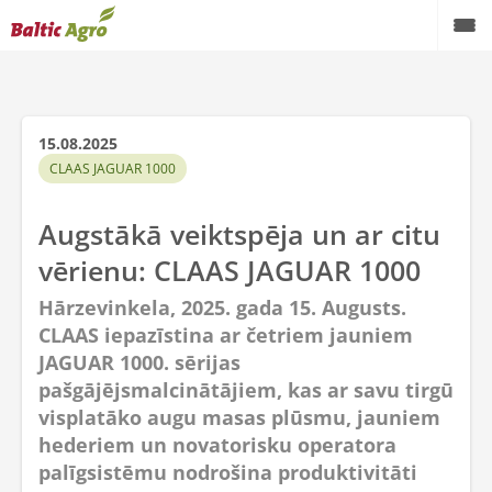
15.08.2025
CLAAS JAGUAR 1000
Augstākā veiktspēja un ar citu
vērienu: CLAAS JAGUAR 1000
Hārzevinkela, 2025. gada 15. Augusts.
CLAAS iepazīstina ar četriem jauniem
JAGUAR 1000. sērijas
pašgājējsmalcinātājiem, kas ar savu tirgū
visplatāko augu masas plūsmu, jauniem
hederiem un novatorisku operatora
palīgsistēmu nodrošina produktivitāti