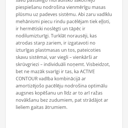
piespiešanu nodrošina vienmērīgu masas
plūsmu uz padeves sistēmu. Abi zaru vadīklu
mehānismi piecu rindu pacēlējam tiek eļļoti,
ir hermētiski noslēgti un tāpēc ir
nodilumizturīgi. Turklāt norausēji, kas
atrodas starp zariem, ir izgatavoti no
izturīgas plastmasas un tos, pateicoties
skavu sistēmai, var viegli – vienkārši ar
skrūvgriezi – individuāli noņemt. Visbeidzot,
bet ne mazāk svarīgi ir tas, ka ACTIVE
CONTOUR vadība kombinācijā ar
amortizējošo pacēlēju nodrošina optimālu
augsnes kopēšanu un līdz ar to arī ražas
novākšanu bez zudumiem, pat strādājot ar
lieliem gaitas ātrumiem.