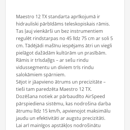
Maestro 12 TX standarta aprīkojumā ir
hidrauliski pārbīdāms teleskopiskais rāmis.
Tas ļauj vienkārši un bez instrumentiem
regulēt rindstarpas no 45 līdz 75 cm ar soli 5
cm. Tādējādi mašīnu iespējams ātri un viegli
pielāgot dažādām kultūrām un prasībām.
Rāmis ir trīsdaļīgs – ar sešu rindu
vidussegmentu un diviem trīs rindu
salokāmiem spārniem.
Sējot ir jāapvieno ātrums un precizitāte –
tieši tam paredzēta Maestro 12 TX.
Dozēšana notiek ar pārbaudīto AirSpeed
pārspiediena sistēmu, kas nodrošina darba
ātrumu līdz 15 km/h, apvienojot maksimālu
jaudu un efektivitāti ar augstu precizitāti.
Lai arī mainīgos apstākļos nodrošinātu