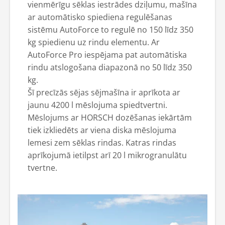
vienmērīgu sēklas iestrādes dziļumu, mašīna
ar automātisko spiediena regulēšanas
sistēmu AutoForce to regulē no 150 līdz 350
kg spiedienu uz rindu elementu. Ar
AutoForce Pro iespējama pat automātiska
rindu atslogošana diapazonā no 50 līdz 350
kg.
Šī precīzās sējas sējmašīna ir aprīkota ar
jaunu 4200 l mēslojuma spiedtvertni.
Mēslojums ar HORSCH dozēšanas iekārtām
tiek izkliedēts ar viena diska mēslojuma
lemesi zem sēklas rindas. Katras rindas
aprīkojumā ietilpst arī 20 l mikrogranulātu
tvertne.