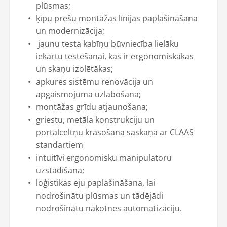
plūsmas;
ķīpu prešu montāžas līnijas paplašināšana
un modernizācija;
jaunu testa kabīņu būvniecība lielāku
iekārtu testēšanai, kas ir ergonomiskākas
un skaņu izolētākas;
apkures sistēmu renovācija un
apgaismojuma uzlabošana;
montāžas grīdu atjaunošana;
griestu, metāla konstrukciju un
portālceltņu krāsošana saskaņā ar CLAAS
standartiem
intuitīvi ergonomisku manipulatoru
uzstādīšana;
loģistikas eju paplašināšana, lai
nodrošinātu plūsmas un tādējādi
nodrošinātu nākotnes automatizāciju.