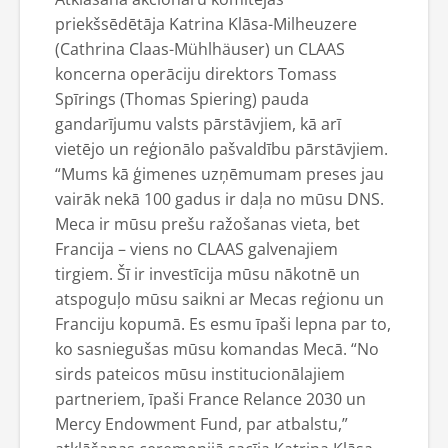
priekšsēdētāja Katrina Klāsa-Milheuzere
(Cathrina Claas-Mühlhäuser) un CLAAS
koncerna operāciju direktors Tomass
Spīrings (Thomas Spiering) pauda
gandarījumu valsts pārstāvjiem, kā arī
vietējo un reģionālo pašvaldību pārstāvjiem.
“Mums kā ģimenes uzņēmumam preses jau
vairāk nekā 100 gadus ir daļa no mūsu DNS.
Meca ir mūsu prešu ražošanas vieta, bet
Francija – viens no CLAAS galvenajiem
tirgiem. Šī ir investīcija mūsu nākotnē un
atspoguļo mūsu saikni ar Mecas reģionu un
Franciju kopumā. Es esmu īpaši lepna par to,
ko sasniegušas mūsu komandas Mecā. “No
sirds pateicos mūsu institucionālajiem
partneriem, īpaši France Relance 2030 un
Mercy Endowment Fund, par atbalstu,”