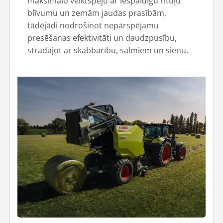
maksimālo veiktspēju ar iespaidīgu rituļu
blīvumu un zemām jaudas prasībām,
tādējādi nodrošinot nepārspējamu
presēšanas efektivitāti un daudzpusību,
strādājot ar skābbarību, salmiem un sienu.