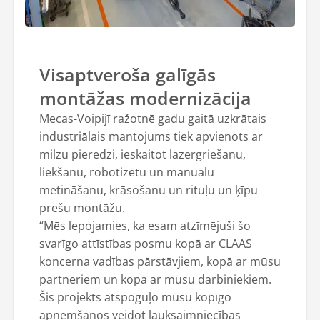
Visaptveroša galīgās
montāžas modernizācija
Mecas-Voipijī ražotnē gadu gaitā uzkrātais
industriālais mantojums tiek apvienots ar
milzu pieredzi, ieskaitot lāzergriešanu,
liekšanu, robotizētu un manuālu
metināšanu, krāsošanu un rituļu un ķīpu
prešu montāžu.
“Mēs lepojamies, ka esam atzīmējuši šo
svarīgo attīstības posmu kopā ar CLAAS
koncerna vadības pārstāvjiem, kopā ar mūsu
partneriem un kopā ar mūsu darbiniekiem.
Šis projekts atspoguļo mūsu kopīgo
apņemšanos veidot lauksaimniecības