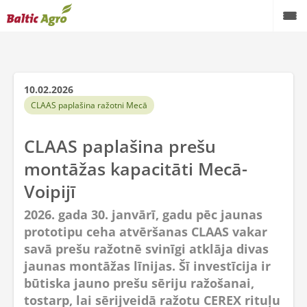
10.02.2026
CLAAS paplašina ražotni Mecā
CLAAS paplašina prešu
montāžas kapacitāti Mecā-
Voipijī
2026. gada 30. janvārī, gadu pēc jaunas
prototipu ceha atvēršanas CLAAS vakar
savā prešu ražotnē svinīgi atklāja divas
jaunas montāžas līnijas. Šī investīcija ir
būtiska jauno prešu sēriju ražošanai,
tostarp, lai sērijveidā ražotu CEREX rituļu