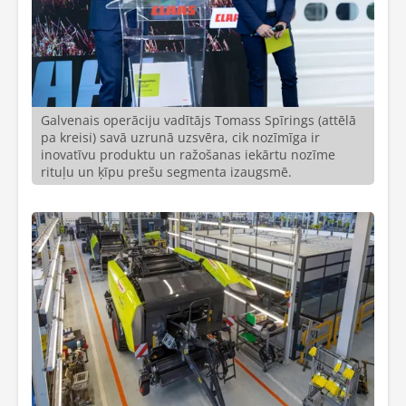
Galvenais operāciju vadītājs Tomass Spīrings (attēlā
pa kreisi) savā uzrunā uzsvēra, cik nozīmīga ir
inovatīvu produktu un ražošanas iekārtu nozīme
rituļu un ķīpu prešu segmenta izaugsmē.