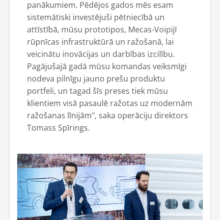
panākumiem. Pēdējos gados mēs esam
sistemātiski investējuši pētniecībā un
attīstībā, mūsu prototipos, Mecas-Voipijī
rūpnīcas infrastruktūrā un ražošanā, lai
veicinātu inovācijas un darbības izcilību.
Pagājušajā gadā mūsu komandas veiksmīgi
nodeva pilnīgu jauno prešu produktu
portfeli, un tagad šīs preses tiek mūsu
klientiem visā pasaulē ražotas uz modernām
ražošanas līnijām", saka operāciju direktors
Tomass Spīrings.