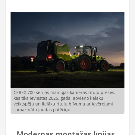
CEREX 700 sērijas mainīgas kameras rituļu preses,
kas tika ieviestas 2025. gadā, apvieno lielāku
veiktspēju un lielāku rituļu blīvumu ar ievērojami
samazinātu jaudas patēriņu.
Modernas montāžas līnijas