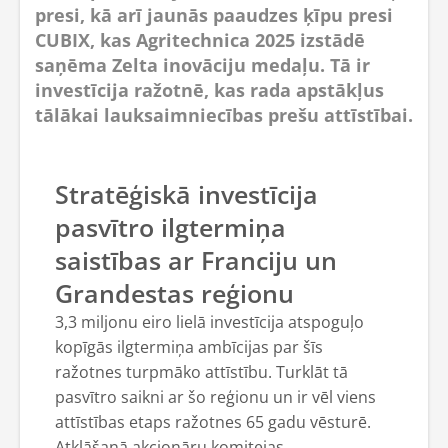
presi, kā arī jaunās paaudzes ķīpu presi
CUBIX, kas Agritechnica 2025 izstādē
saņēma Zelta inovāciju medaļu. Tā ir
investīcija ražotnē, kas rada apstākļus
tālākai lauksaimniecības prešu attīstībai.
Stratēģiskā investīcija
pasvītro ilgtermiņa
saistības ar Franciju un
Grandestas reģionu
3,3 miljonu eiro lielā investīcija atspoguļo
kopīgās ilgtermiņa ambīcijas par šīs
ražotnes turpmāko attīstību. Turklāt tā
pasvītro saikni ar šo reģionu un ir vēl viens
attīstības etaps ražotnes 65 gadu vēsturē.
Atklāšanā akcionāru komitejas