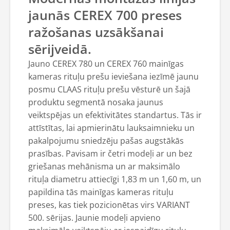
jaunās CEREX 700 preses
ražošanas uzsākšanai
sērijveidā.
Jauno CEREX 780 un CEREX 760 mainīgas
kameras rituļu prešu ieviešana iezīmē jaunu
posmu CLAAS rituļu prešu vēsturē un šajā
produktu segmentā nosaka jaunus
veiktspējas un efektivitātes standartus. Tās ir
attīstītas, lai apmierinātu lauksaimnieku un
pakalpojumu sniedzēju pašas augstākās
prasības. Pavisam ir četri modeļi ar un bez
griešanas mehānisma un ar maksimālo
rituļa diametru attiecīgi 1,83 m un 1,60 m, un
papildina tās mainīgas kameras rituļu
preses, kas tiek pozicionētas virs VARIANT
500. sērijas. Jaunie modeļi apvieno