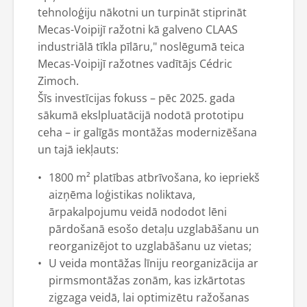
tehnoloģiju nākotni un turpināt stiprināt
Mecas-Voipijī ražotni kā galveno CLAAS
industriālā tīkla pīlāru," noslēgumā teica
Mecas-Voipijī ražotnes vadītājs Cédric
Zimoch.
Šīs investīcijas fokuss – pēc 2025. gada
sākumā ekslpluatācijā nodotā prototipu
ceha – ir galīgās montāžas modernizēšana
un tajā iekļauts:
1800 m² platības atbrīvošana, ko iepriekš
aizņēma loģistikas noliktava,
ārpakalpojumu veidā nododot lēni
pārdošanā esošo detaļu uzglabāšanu un
reorganizējot to uzglabāšanu uz vietas;
U veida montāžas līniju reorganizācija ar
pirmsmontāžas zonām, kas izkārtotas
zigzaga veidā, lai optimizētu ražošanas