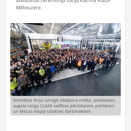
atklāšanas ceremonijā sacīja Katrina Klāsa-
Milheuzere.
Montāžas līniju svinīgā atklāšana notika, piedaloties
augsta ranga CLAAS vadības pārstāvjiem, politiķiem
un Mecas-Voipijī ražotnes darbiniekiem.