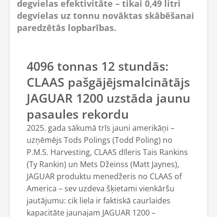
degvielas efektivitāte – tikai 0,49 litri
degvielas uz tonnu novāktas skābēšanai
paredzētās lopbarības.
4096 tonnas 12 stundās:
CLAAS pašgājējsmalcinātājs
JAGUAR 1200 uzstāda jaunu
pasaules rekordu
2025. gada sākumā trīs jauni amerikāņi –
uzņēmējs Tods Polings (Todd Poling) no
P.M.S. Harvesting, CLAAS dīleris Tais Rankins
(Ty Rankin) un Mets Džeinss (Matt Jaynes),
JAGUAR produktu menedžeris no CLAAS of
America – sev uzdeva šķietami vienkāršu
jautājumu: cik liela ir faktiskā caurlaides
kapacitāte jaunajam JAGUAR 1200 –