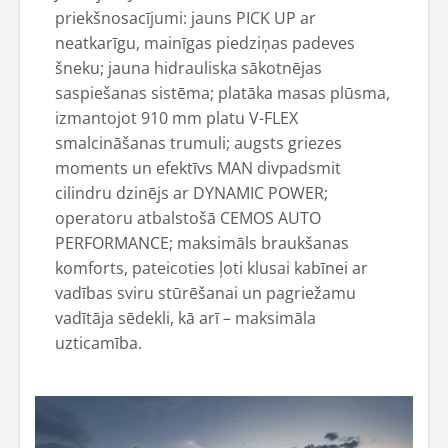
priekšnosacījumi: jauns PICK UP ar
neatkarīgu, mainīgas piedziņas padeves
šneku; jauna hidrauliska sākotnējas
saspiešanas sistēma; platāka masas plūsma,
izmantojot 910 mm platu V-FLEX
smalcināšanas trumuli; augsts griezes
moments un efektīvs MAN divpadsmit
cilindru dzinējs ar DYNAMIC POWER;
operatoru atbalstošā CEMOS AUTO
PERFORMANCE; maksimāls braukšanas
komforts, pateicoties ļoti klusai kabīnei ar
vadības sviru stūrēšanai un pagriežamu
vadītāja sēdekli, kā arī – maksimāla
uzticamība.