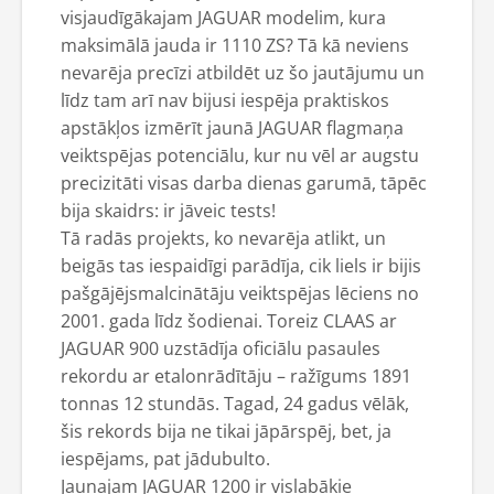
visjaudīgākajam JAGUAR modelim, kura
maksimālā jauda ir 1110 ZS? Tā kā neviens
nevarēja precīzi atbildēt uz šo jautājumu un
līdz tam arī nav bijusi iespēja praktiskos
apstākļos izmērīt jaunā JAGUAR flagmaņa
veiktspējas potenciālu, kur nu vēl ar augstu
precizitāti visas darba dienas garumā, tāpēc
bija skaidrs: ir jāveic tests!
Tā radās projekts, ko nevarēja atlikt, un
beigās tas iespaidīgi parādīja, cik liels ir bijis
pašgājējsmalcinātāju veiktspējas lēciens no
2001. gada līdz šodienai. Toreiz CLAAS ar
JAGUAR 900 uzstādīja oficiālu pasaules
rekordu ar etalonrādītāju – ražīgums 1891
tonnas 12 stundās. Tagad, 24 gadus vēlāk,
šis rekords bija ne tikai jāpārspēj, bet, ja
iespējams, pat jādubulto.
Jaunajam JAGUAR 1200 ir vislabākie