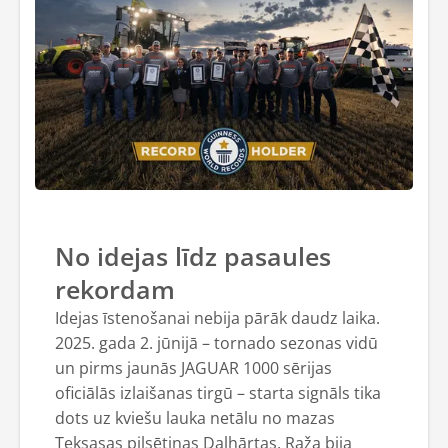
No idejas līdz pasaules
rekordam
Idejas īstenošanai nebija pārāk daudz laika.
2025. gada 2. jūnijā – tornado sezonas vidū
un pirms jaunās JAGUAR 1000 sērijas
oficiālās izlaišanas tirgū – starta signāls tika
dots uz kviešu lauka netālu no mazas
Teksasas pilsētiņas Dalhārtas. Raža bija