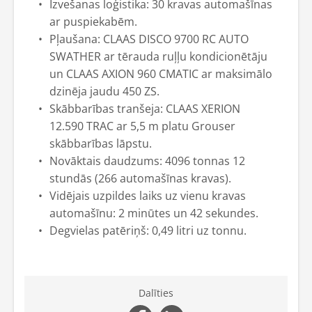
Izvešanas loģistika: 30 kravas automašīnas
ar puspiekabēm.
Pļaušana: CLAAS DISCO 9700 RC AUTO
SWATHER ar tērauda ruļļu kondicionētāju
un CLAAS AXION 960 CMATIC ar maksimālo
dzinēja jaudu 450 ZS.
Skābbarības tranšeja: CLAAS XERION
12.590 TRAC ar 5,5 m platu Grouser
skābbarības lāpstu.
Novāktais daudzums: 4096 tonnas 12
stundās (266 automašīnas kravas).
Vidējais uzpildes laiks uz vienu kravas
automašīnu: 2 minūtes un 42 sekundes.
Degvielas patēriņš: 0,49 litri uz tonnu.
Dalīties