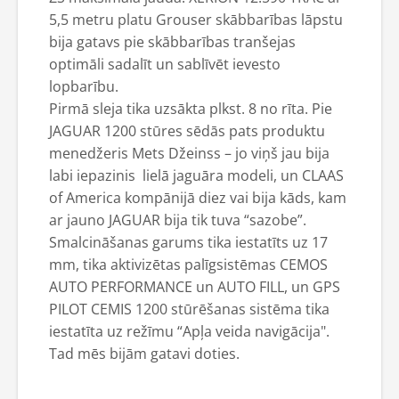
5,5 metru platu Grouser skābbarības lāpstu
bija gatavs pie skābbarības tranšejas
optimāli sadalīt un sablīvēt ievesto
lopbarību.
Pirmā sleja tika uzsākta plkst. 8 no rīta. Pie
JAGUAR 1200 stūres sēdās pats produktu
menedžeris Mets Džeinss – jo viņš jau bija
labi iepazinis lielā jaguāra modeli, un CLAAS
of America kompānijā diez vai bija kāds, kam
ar jauno JAGUAR bija tik tuva “sazobe”.
Smalcināšanas garums tika iestatīts uz 17
mm, tika aktivizētas palīgsistēmas CEMOS
AUTO PERFORMANCE un AUTO FILL, un GPS
PILOT CEMIS 1200 stūrēšanas sistēma tika
iestatīta uz režīmu “Apļa veida navigācija".
Tad mēs bijām gatavi doties.