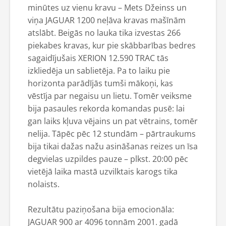
minūtes uz vienu kravu – Mets Džeinss un
viņa JAGUAR 1200 neļāva kravas mašīnām
atslābt. Beigās no lauka tika izvestas 266
piekabes kravas, kur pie skābbarības bedres
sagaidījušais XERION 12.590 TRAC tās
izkliedēja un sablietēja. Pa to laiku pie
horizonta parādījās tumši mākoņi, kas
vēstīja par negaisu un lietu. Tomēr veiksme
bija pasaules rekorda komandas pusē: lai
gan laiks kļuva vējains un pat vētrains, tomēr
nelija. Tāpēc pēc 12 stundām – pārtraukums
bija tikai dažas nažu asināšanas reizes un īsa
degvielas uzpildes pauze – plkst. 20:00 pēc
vietējā laika mastā uzvilktais karogs tika
nolaists.
Rezultātu paziņošana bija emocionāla:
JAGUAR 900 ar 4096 tonnām 2001. gadā