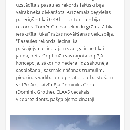
uzstādītais pasaules rekords faktiski bija
vairāk nekā divkāršots. Arī zemais degvielas
patēriņš – tikai 0,49 litri uz tonnu – bija
rekords. Tomēr Ginesa rekordu grāmatā tika
ierakstīta "tikai" ražas novākšanas veiktspēja.
"Pasaules rekords liecina, ka
pašgājējsmalcinātājam svarīga ir ne tikai
jauda, bet arī optimāli saskaņota kopējā
koncepcija, sākot no hedera līdz sākotnējai
saspiešanai, sasmalcināšanas trumulim,
piedziņas vadībai un operatoru atbalstošām
sistēmām," atzīmēja Dominiks Grote
(Dominik Grothe), CLAAS vecākais
viceprezidents, pašgājējsmalcinātāji.