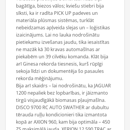
bagātīga, biezos vālos; kviešu stiebri bija
sīksti, ka ir radīta PICK UP padeves un
materiāla plūsmas sistēmas, turklāt
nebeidzamas apļveida slejas un – loģistikas
izaicinājums. Lai no lauka nodrošinātu
pietiekamu izvešanas jaudu, tika iesaistītas
ne mazāk kā 30 kravas automašīnas ar
piekabēm un 39 cilvēku komanda. Klāt bija
arī Ginesa rekorda tiesnesis, kurš rūpīgi
sekoja līdzi un dokumentēja šo pasaules
rekorda mēģinājumu.
Bija arī skaidrs – lai nodrošinātu, ka JAGUAR
1200 nepaliek bez lopbarības, ir jāizmanto
tirgū visjaudīgākā biomasas pļaujmašīna.
DISCO 9700 RC AUTO SWATHER ar dubultu
tērauda ruļļu kondicionieri tika izmantota
kopā ar AXION 960, kam bija optimāla – 450
ZS maksimālā jauda. XERION 12.590 TRAC ar