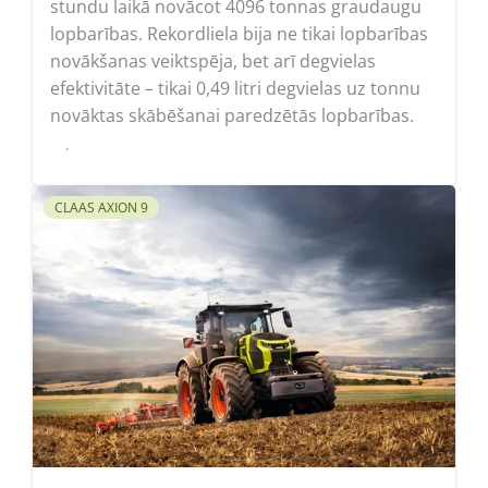
stundu laikā novācot 4096 tonnas graudaugu
lopbarības. Rekordliela bija ne tikai lopbarības
novākšanas veiktspēja, bet arī degvielas
efektivitāte – tikai 0,49 litri degvielas uz tonnu
novāktas skābēšanai paredzētās lopbarības.
Lasīt
CLAAS AXION 9