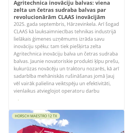
Agritechnica inovāciju balvas: viena
zelta un četras sudraba balvas par
revolucionārām CLAAS inovācijām
2025. gada septembris, Hārzevinkela. Arī šogad
CLAAS kā lauksaimniecības tehnikas industrijā
lielākais ģimenes uzņēmums izrāda savu
inovāciju spēku: tam tiek piešķirta zelta
Agritechnica inovāciju balva un četras sudraba
balvas. Jaunie novatoriskie produkti ķīpu prešu,
kukurūzas novācēju un traktoru nozarēs, kā arī
sadarbība mehāniskās rušināšanas jomā ļauj
vēl vairāk palielina veiktspēju un efektivitāti,
vienlaikus atvieglojot operatoru darbu
Lasīt
HORSCH MAESTRO 12 TX