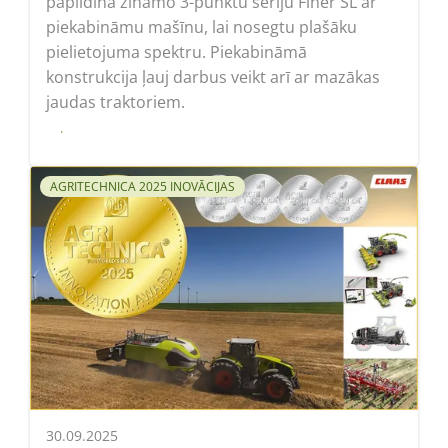
papildina zināmo 3-punktu sēriju Finer SL ar
piekabināmu mašīnu, lai nosegtu plašāku
pielietojuma spektru. Piekabināmā
konstrukcija ļauj darbus veikt arī ar mazākas
jaudas traktoriem.
Lasīt
AGRITECHNICA 2025 INOVĀCIJAS
30.09.2025