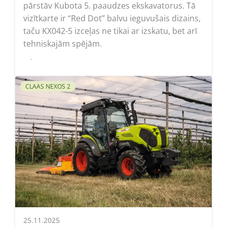
pārstāv Kubota 5. paaudzes ekskavatorus. Tā
vizītkarte ir “Red Dot” balvu ieguvušais dizains,
taču KX042-5 izceļas ne tikai ar izskatu, bet arī
tehniskajām spējām.
Lasīt
CLAAS NEXOS 2
25.11.2025