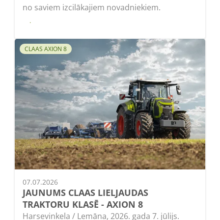
no saviem izcilākajiem novadniekiem.
Lasīt
CLAAS AXION 8
07.07.2026
JAUNUMS CLAAS LIELJAUDAS
TRAKTORU KLASĒ - AXION 8
Harsevinkela / Lemāna, 2026. gada 7. jūlijs.