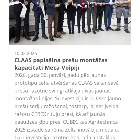
10.02.2026
CLAAS paplašina prešu montāžas
kapacitāti Mecā-Voipijī
2026. gada 30. janvārī, gadu pēc jaunas
prototipu ceha atvēršanas CLAAS vakar savā
prešu ražotnē svinīgi atklāja divas jaunas
montāžas līnijas. Šī investīcija ir būtiska jauno
prešu sēriju ražošanai, tostarp, lai sērijveidā
ražotu CEREX rituļu presi, kā arī jaunās
paaudzes ķīpu presi CUBIX, kas Agritechnica
2025 izstādē saņēma Zelta inovāciju medaļu.
Tā ir investīcija ražotnē, kas rada apstākļus