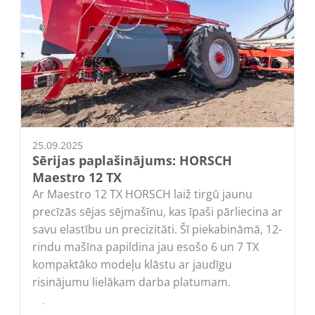
25.09.2025
Sērijas paplašinājums: HORSCH
Maestro 12 TX
Ar Maestro 12 TX HORSCH laiž tirgū jaunu
precīzās sējas sējmašīnu, kas īpaši pārliecina ar
savu elastību un precizitāti. Šī piekabināmā, 12-
rindu mašīna papildina jau esošo 6 un 7 TX
kompaktāko modeļu klāstu ar jaudīgu
risinājumu lielākam darba platumam.
Lasīt