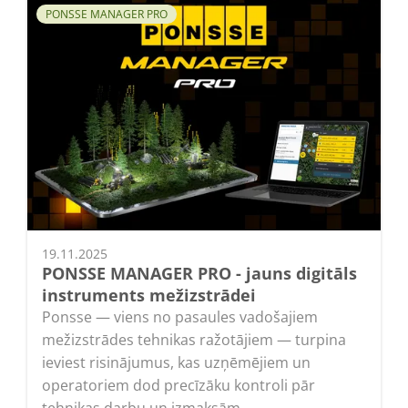
PONSSE MANAGER PRO
19.11.2025
PONSSE MANAGER PRO - jauns digitāls
instruments mežizstrādei
Ponsse — viens no pasaules vadošajiem
mežizstrādes tehnikas ražotājiem — turpina
ieviest risinājumus, kas uzņēmējiem un
operatoriem dod precīzāku kontroli pār