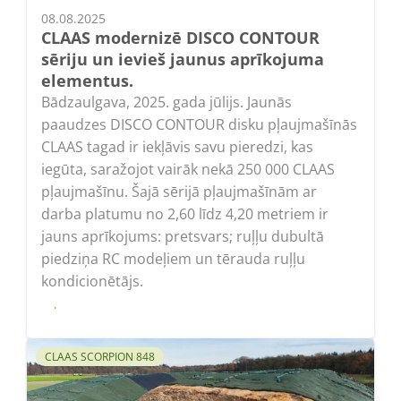
08.08.2025
CLAAS modernizē DISCO CONTOUR
sēriju un ievieš jaunus aprīkojuma
elementus.
Bādzaulgava, 2025. gada jūlijs. Jaunās
paaudzes DISCO CONTOUR disku pļaujmašīnās
CLAAS tagad ir iekļāvis savu pieredzi, kas
iegūta, saražojot vairāk nekā 250 000 CLAAS
pļaujmašīnu. Šajā sērijā pļaujmašīnām ar
darba platumu no 2,60 līdz 4,20 metriem ir
jauns aprīkojums: pretsvars; ruļļu dubultā
piedziņa RC modeļiem un tērauda ruļļu
kondicionētājs.
Lasīt
CLAAS SCORPION 848