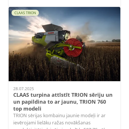
CLAAS TRION
28.07.2025
CLAAS turpina attīstīt TRION sēriju un
un papildina to ar jaunu, TRION 760
top modeli
TRION sērijas kombainu jaunie modeļi ir ar
ievērojami lielāku ražas novākšanas