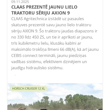
09.11.2025
CLAAS PREZENTĒ JAUNU LIELO
TRAKTORU SĒRIJU AXION 9
CLAAS Agritechnica izstādē uz pasaules
skatuves prezentē savu jauno lielo traktoru
sēriju AXION 9. Šo traktoru jaudas diapazons ir
no 330 līdz 450 ZS, un tie ir aprīkoti ar jaunu,
trīs kubikmetru lielu, klusāku kabīni ar
maksimālo trokšņa līmeni 66 dB(A), kā arī jaunu
CEBIS connect termināli, jaunu piedziņas
vadības sistēmu, efektīviem dzinējiem un
jaudīgu hidraulisko sistēmu.
Lasīt
HORSCH CRUISER 12 XL