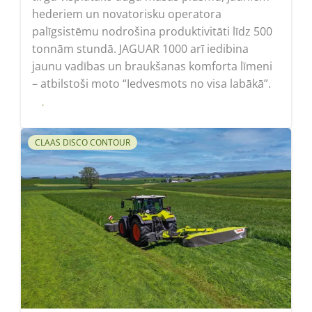
hederiem un novatorisku operatora
palīgsistēmu nodrošina produktivitāti līdz 500
tonnām stundā. JAGUAR 1000 arī iedibina
jaunu vadības un braukšanas komforta līmeni
– atbilstoši moto “Iedvesmots no visa labākā”.
Lasīt
CLAAS DISCO CONTOUR