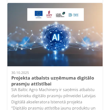
30.10.2025
Projekta atbalsts uzņēmuma digitālo
prasmju attīstībai
SIA Baltic Agro Machinery ir saņēmis atbalstu
darbinieku digitālo prasmju pilnveidei Latvijas
Digitālā akseleratora īstenotā projekta
“Digitālo prasmju attīstība jaunu produktu un