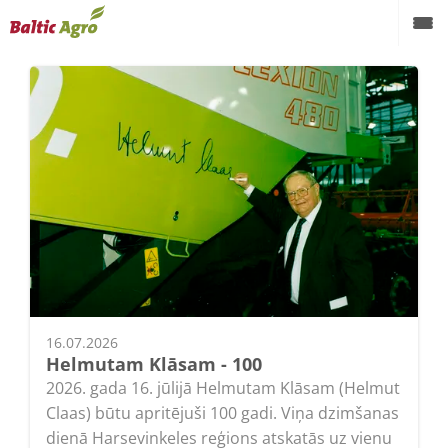
16.07.2026
Helmutam Klāsam - 100
2026. gada 16. jūlijā Helmutam Klāsam (Helmut
Claas) būtu apritējuši 100 gadi. Viņa dzimšanas
dienā Harsevinkeles reģions atskatās uz vienu