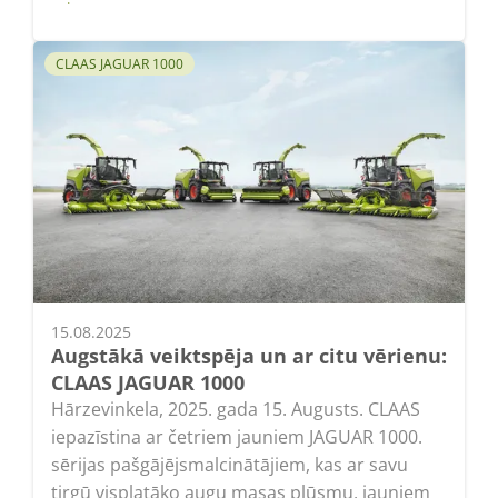
Lasīt
CLAAS JAGUAR 1000
15.08.2025
Augstākā veiktspēja un ar citu vērienu:
CLAAS JAGUAR 1000
Hārzevinkela, 2025. gada 15. Augusts. CLAAS
iepazīstina ar četriem jauniem JAGUAR 1000.
sērijas pašgājējsmalcinātājiem, kas ar savu
tirgū visplatāko augu masas plūsmu, jauniem