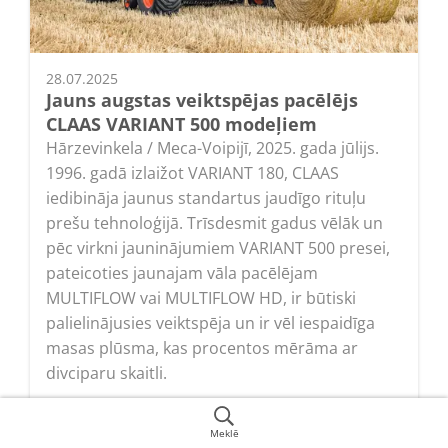
28.07.2025
Jauns augstas veiktspējas pacēlējs
CLAAS VARIANT 500 modeļiem
Hārzevinkela / Meca-Voipijī, 2025. gada jūlijs.
1996. gadā izlaižot VARIANT 180, CLAAS
iedibināja jaunus standartus jaudīgo rituļu
prešu tehnoloģijā. Trīsdesmit gadus vēlāk un
pēc virkni jauninājumiem VARIANT 500 presei,
pateicoties jaunajam vāla pacēlējam
MULTIFLOW vai MULTIFLOW HD, ir būtiski
palielinājusies veiktspēja un ir vēl iespaidīga
masas plūsma, kas procentos mērāma ar
divciparu skaitli.
Lasīt
Meklē