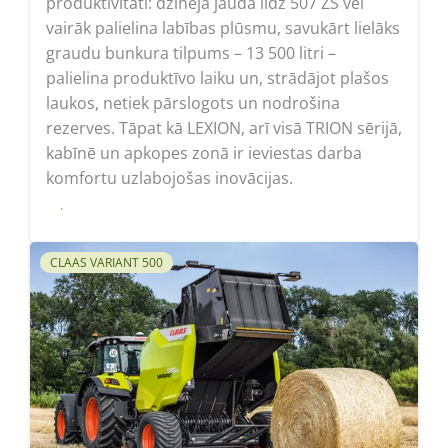
produktivitāti: dzinēja jauda līdz 507 ZS vēl
vairāk palielina labības plūsmu, savukārt lielāks
graudu bunkura tilpums – 13 500 litri –
palielina produktīvo laiku un, strādājot plašos
laukos, netiek pārslogots un nodrošina
rezerves. Tāpat kā LEXION, arī visā TRION sērijā,
kabīnē un apkopes zonā ir ieviestas darba
komfortu uzlabojošas inovācijas.
Lasīt
CLAAS VARIANT 500