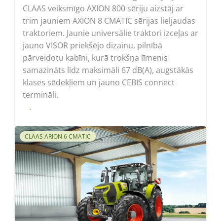
CLAAS veiksmīgo AXION 800 sēriju aizstāj ar
trim jauniem AXION 8 CMATIC sērijas lieljaudas
traktoriem. Jaunie universālie traktori izceļas ar
jauno VISOR priekšējo dizainu, pilnībā
pārveidotu kabīni, kurā trokšņa līmenis
samazināts līdz maksimāli 67 dB(A), augstākās
klases sēdekļiem un jauno CEBIS connect
termināli.
Lasīt
CLAAS ARION 6 CMATIC