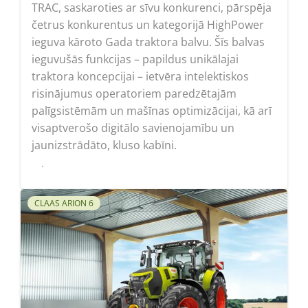
TRAC, saskaroties ar sīvu konkurenci, pārspēja
četrus konkurentus un kategorijā HighPower
ieguva kāroto Gada traktora balvu. Šīs balvas
ieguvušās funkcijas – papildus unikālajai
traktora koncepcijai – ietvēra intelektiskos
risinājumus operatoriem paredzētajām
palīgsistēmām un mašīnas optimizācijai, kā arī
visaptverošo digitālo savienojamību un
jaunizstrādāto, kluso kabīni.
Lasīt
CLAAS ARION 6