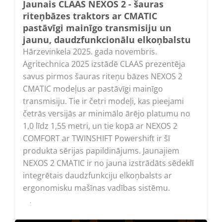
Jaunais CLAAS NEXOS 2 - šauras
riteņbāzes traktors ar CMATIC
pastāvīgi mainīgo transmisiju un
jaunu, daudzfunkcionālu elkoņbalstu
Hārzevinkela 2025. gada novembris.
Agritechnica 2025 izstādē CLAAS prezentēja
savus pirmos šauras riteņu bāzes NEXOS 2
CMATIC modeļus ar pastāvīgi mainīgo
transmisiju. Tie ir četri modeļi, kas pieejami
četrās versijās ar minimālo ārējo platumu no
1,0 līdz 1,55 metri, un tie kopā ar NEXOS 2
COMFORT ar TWINSHIFT Powershift ir šī
produkta sērijas papildinājums. Jaunajiem
NEXOS 2 CMATIC ir no jauna izstrādāts sēdeklī
integrētais daudzfunkciju elkoņbalsts ar
ergonomisku mašīnas vadības sistēmu.
Lasīt