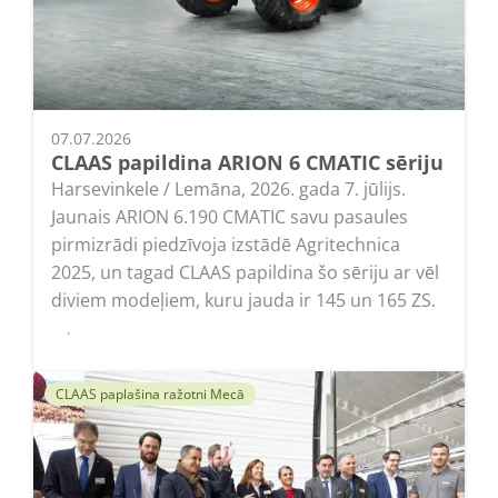
07.07.2026
CLAAS papildina ARION 6 CMATIC sēriju
Harsevinkele / Lemāna, 2026. gada 7. jūlijs.
Jaunais ARION 6.190 CMATIC savu pasaules
pirmizrādi piedzīvoja izstādē Agritechnica
2025, un tagad CLAAS papildina šo sēriju ar vēl
diviem modeļiem, kuru jauda ir 145 un 165 ZS.
Lasīt
CLAAS paplašina ražotni Mecā