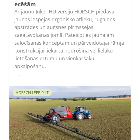
ecēšām
Ar jauno Joker HD versiju HORSCH piedāvā
jaunas iespējas organisko atlieku, rugaines
apstrādes un augsnes pirmssējas
sagatavošanas jomā. Pateicoties jaunajam
salocīšanas konceptam un pārveidotajai rāmja
konstrukcijai, iekārta nodrošina vēl lielāku
lietošanas ērtumu un vienkāršāku
apkalpošanu.
Lasīt
HORSCH LEEB 9 LT