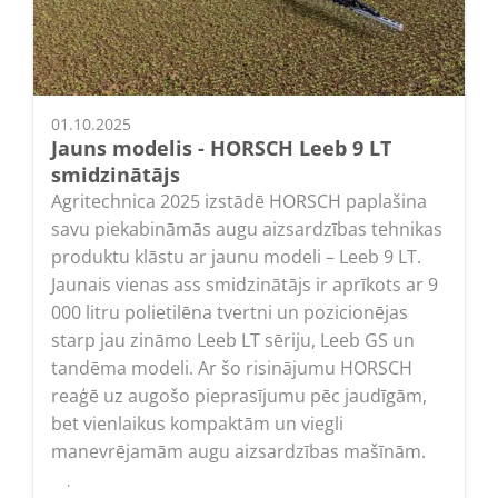
01.10.2025
Jauns modelis - HORSCH Leeb 9 LT
smidzinātājs
Agritechnica 2025 izstādē HORSCH paplašina
savu piekabināmās augu aizsardzības tehnikas
produktu klāstu ar jaunu modeli – Leeb 9 LT.
Jaunais vienas ass smidzinātājs ir aprīkots ar 9
000 litru polietilēna tvertni un pozicionējas
starp jau zināmo Leeb LT sēriju, Leeb GS un
tandēma modeli. Ar šo risinājumu HORSCH
reaģē uz augošo pieprasījumu pēc jaudīgām,
bet vienlaikus kompaktām un viegli
manevrējamām augu aizsardzības mašīnām.
Lasīt