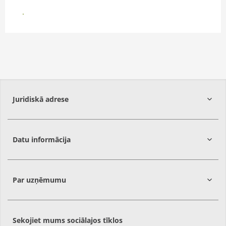
SAZINĀTIES AR PĀRDEVĒJU
Par mums
Juridiskā adrese
Datu informācija
Rīga,
LV-1058
Par uzņēmumu
Sekojiet mums sociālajos tīklos