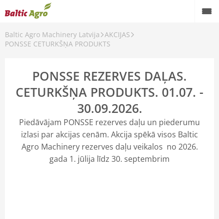
Baltic Agro Machinery Latvija
AKCIJAS
Lauksaimniecības tehnika
PONSSE CETURKŠŅA PRODUKTS
Celtniecības tehnika
PONSSE REZERVES DAĻAS.
Meža tehnika
CETURKŠŅA PRODUKTS. 01.07. -
30.09.2026.
Lietota tehnika
Piedāvājam PONSSE rezerves daļu un piederumu
Serviss un rezerves daļas
izlasi par akcijas cenām. Akcija spēkā visos Baltic
Agro Machinery rezerves daļu veikalos no 2026.
AKCIJAS
gada 1. jūlija līdz 30. septembrim
JAUNUMI
Kontakti
Karjera