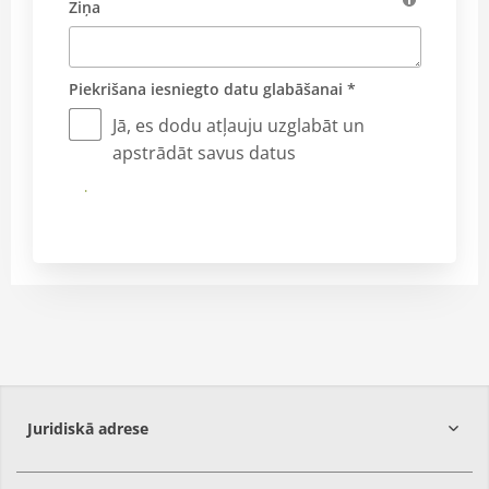
Ziņa
Piekrišana iesniegto datu glabāšanai *
Jā, es dodu atļauju uzglabāt un
apstrādāt savus datus
Iesniegt
Juridiskā adrese