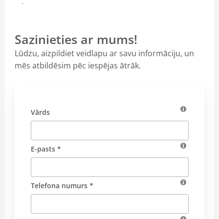
Sazināties ar pārdevēju
Par mums
Sazinieties ar mums!
Lūdzu, aizpildiet veidlapu ar savu informāciju, un
mēs atbildēsim pēc iespējas ātrāk.
Vārds
E-pasts *
Telefona numurs *