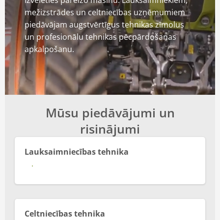
izvēlēties pareizo mašīnu. Lauksaimniekiem,
mežizstrādes un celtniecības uzņēmumiem
piedāvājam augstvērtīgus tehnikas zīmolus
un profesionālu tehnikas pēcpārdošanas
apkalpošanu.
Mūsu piedāvājumi un
risinājumi
Lauksaimniecības tehnika
Vairāk
Celtniecības tehnika