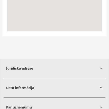
66118558
Rādīt ceļu
Juridiskā adrese
Datu informācija
Rīga,
LV-1058
Par uzņēmumu