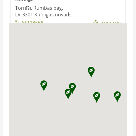
Tornīši, Rumbas pag.
LV-3301
Kuldīgas novads
66118558
Rādīt ceļu
Baltic Agro Machinery
tirdzniecības un servisa centrs
Valmierā
Mūrmuižas iela 5
LV-4201
Valmiera
66118558
Rādīt ceļu
Baltic Agro Machinery
tirdzniecības un servisa centrs
Jēkabpilī
Asniņi, Krustpils pag.,
LV-5204
Jēkabpils novads