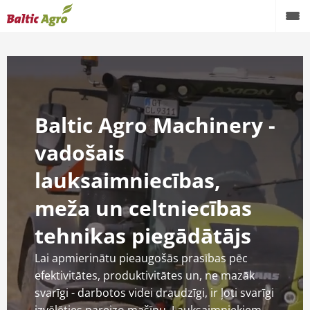
Baltic Agro Machinery -
vadošais
lauksaimniecības,
meža un celtniecības
tehnikas piegādātājs
Lai apmierinātu pieaugošās prasības pēc
efektivitātes, produktivitātes un, ne mazāk
svarīgi - darbotos videi draudzīgi, ir ļoti svarīgi