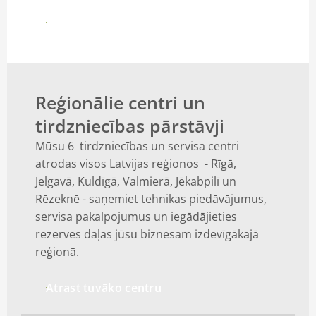
Vairāk
Reģionālie centri un
tirdzniecības pārstāvji
Mūsu 6 tirdzniecības un servisa centri
atrodas visos Latvijas reģionos - Rīgā,
Jelgavā, Kuldīgā, Valmierā, Jēkabpilī un
Rēzeknē - saņemiet tehnikas piedāvājumus,
servisa pakalpojumus un iegādājieties
rezerves daļas jūsu biznesam izdevīgākajā
reģionā.
Atrast tuvāko centru